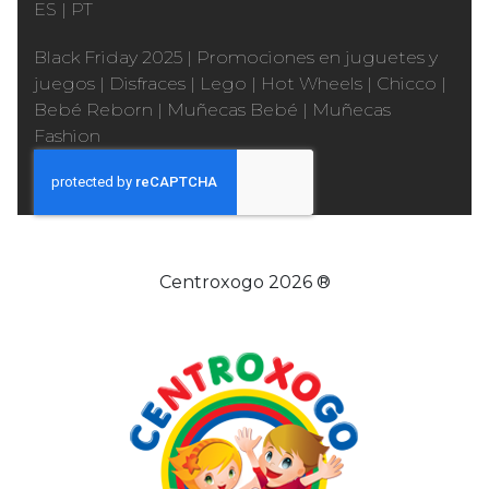
ES
|
PT
Black Friday 2025
|
Promociones en juguetes y
juegos
|
Disfraces
|
Lego
|
Hot Wheels
|
Chicco
|
Bebé Reborn
|
Muñecas Bebé
|
Muñecas
Fashion
Centroxogo 2026 ®