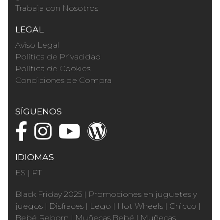
Trabaja con Nosotros
LEGAL
Aviso Legal
Política de Privacidad
Política de Cookies
Condiciones de Compra
SÍGUENOS
IDIOMAS
ES
|
PT
Black Friday 2025
|
Promociones en juguetes y
juegos
|
Disfraces
|
Lego
|
Hot Wheels
|
Chicco
|
Bebé Reborn
|
Muñecas Bebé
|
Muñecas