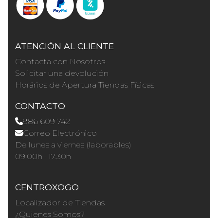
ATENCIÓN AL CLIENTE
Contacta con Nosotros
Solicitar una devolución
Horários de Apertura Tiendas Físicas
CONTACTO
986 609 742
Correo Electrónico
De lunes a viernes (laborables)
09.00h · 17.30h
CENTROXOGO
Localizador de Tiendas
¿Quienes Somos?