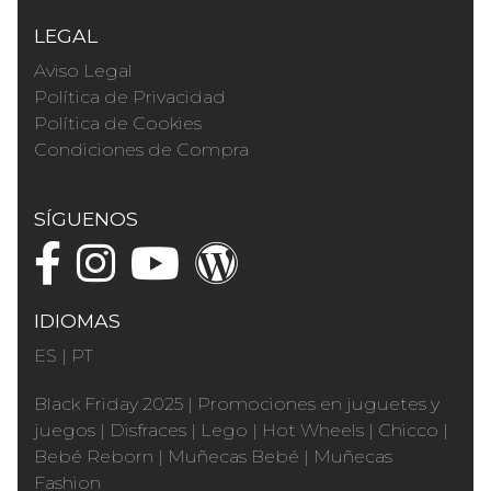
LEGAL
Aviso Legal
Política de Privacidad
Política de Cookies
Condiciones de Compra
SÍGUENOS
IDIOMAS
ES
|
PT
Black Friday 2025
|
Promociones en juguetes y
juegos
|
Disfraces
|
Lego
|
Hot Wheels
|
Chicco
|
Bebé Reborn
|
Muñecas Bebé
|
Muñecas
Fashion