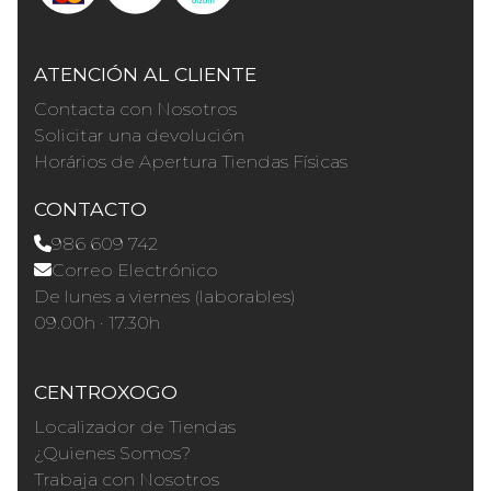
ATENCIÓN AL CLIENTE
Contacta con Nosotros
Solicitar una devolución
Horários de Apertura Tiendas Físicas
CONTACTO
986 609 742
Correo Electrónico
De lunes a viernes (laborables)
09.00h · 17.30h
CENTROXOGO
Localizador de Tiendas
¿Quienes Somos?
Trabaja con Nosotros