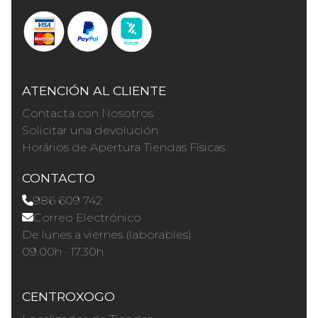
ATENCIÓN AL CLIENTE
Contacta con Nosotros
Solicitar una devolución
Horários de Apertura Tiendas Físicas
CONTACTO
986 609 742
Correo Electrónico
De lunes a viernes (laborables)
09.00h · 17.30h
CENTROXOGO