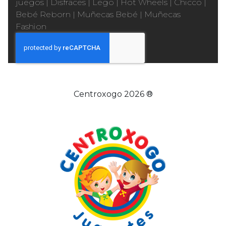
juegos
|
Disfraces
|
Lego
|
Hot Wheels
|
Chicco
|
Bebé Reborn
|
Muñecas Bebé
|
Muñecas
Fashion
Centroxogo 2026 ®