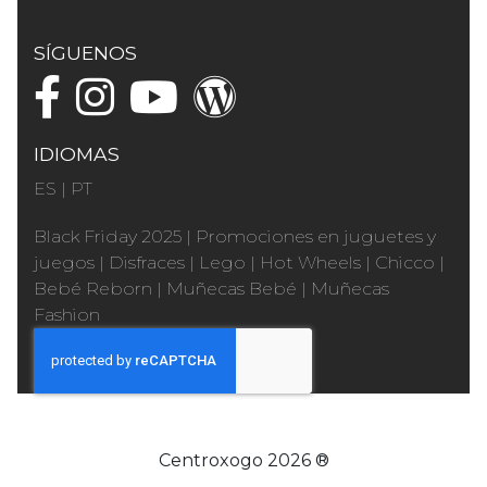
SÍGUENOS
IDIOMAS
ES
|
PT
Black Friday 2025
|
Promociones en juguetes y
juegos
|
Disfraces
|
Lego
|
Hot Wheels
|
Chicco
|
Bebé Reborn
|
Muñecas Bebé
|
Muñecas
Fashion
Centroxogo 2026 ®