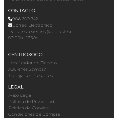
CONTACTO
986 609 742
Correo Electrónico
De lunes a viernes (laborables)
09.00h · 17.30h
CENTROXOGO
Localizador de Tiendas
¿Quienes Somos?
Trabaja con Nosotros
LEGAL
Aviso Legal
Política de Privacidad
Política de Cookies
Condiciones de Compra