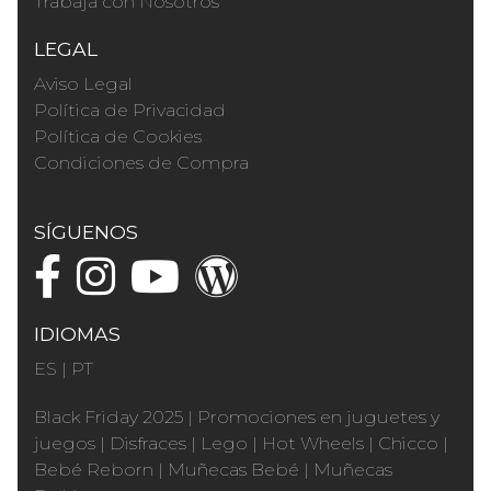
Trabaja con Nosotros
LEGAL
Aviso Legal
Política de Privacidad
Política de Cookies
Condiciones de Compra
SÍGUENOS
IDIOMAS
ES
|
PT
Black Friday 2025
|
Promociones en juguetes y
juegos
|
Disfraces
|
Lego
|
Hot Wheels
|
Chicco
|
Bebé Reborn
|
Muñecas Bebé
|
Muñecas