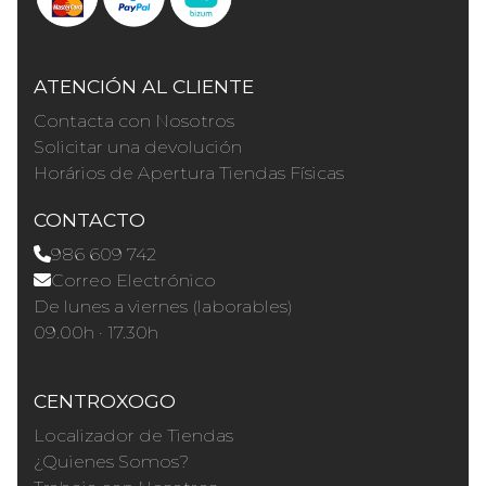
ATENCIÓN AL CLIENTE
Contacta con Nosotros
Solicitar una devolución
Horários de Apertura Tiendas Físicas
CONTACTO
986 609 742
Correo Electrónico
De lunes a viernes (laborables)
09.00h · 17.30h
CENTROXOGO
Localizador de Tiendas
¿Quienes Somos?