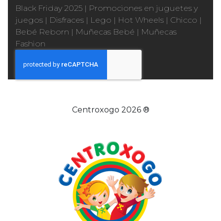
Black Friday 2025
|
Promociones en juguetes y
juegos
|
Disfraces
|
Lego
|
Hot Wheels
|
Chicco
|
Bebé Reborn
|
Muñecas Bebé
|
Muñecas
Fashion
Centroxogo 2026 ®