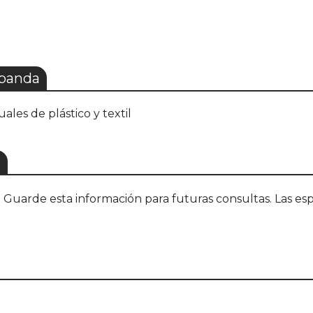
 panda
les de plástico y textil
S
uarde esta información para futuras consultas. Las esp