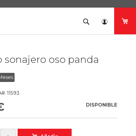
Mi 
o sonajero oso panda
Meses
#:
11593
€
DISPONIBLE