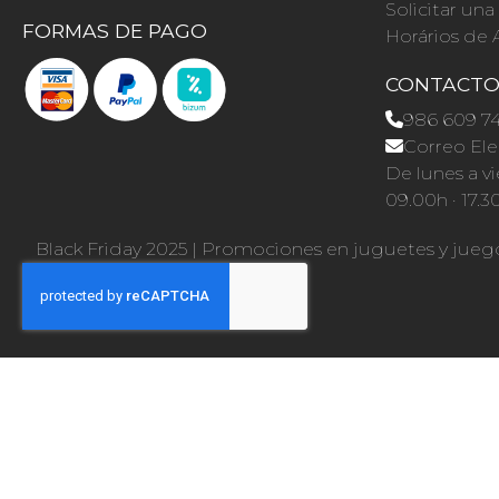
Solicitar un
FORMAS DE PAGO
Horários de 
CONTACT
986 609 7
Correo Ele
De lunes a vi
09.00h · 17.3
Black Friday 2025
|
Promociones en juguetes y jueg