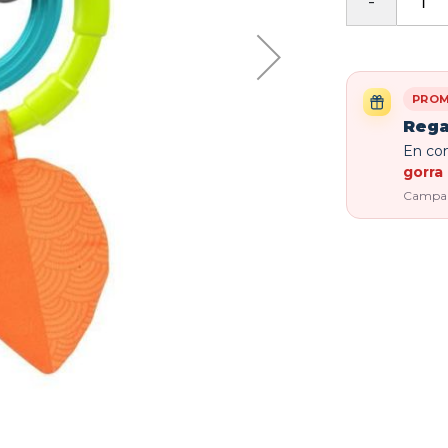
PROM
Rega
En com
gorra 
Campaña