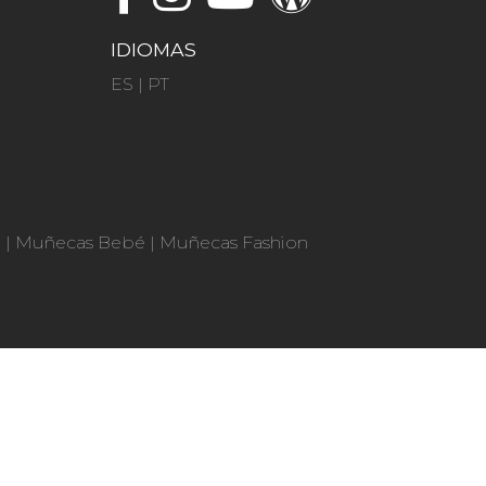
IDIOMAS
ES
|
PT
n
|
Muñecas Bebé
|
Muñecas Fashion