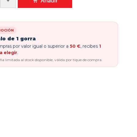
Añadir
OCIÓN
lo de 1 gorra
pras por valor igual o superior a
50 €
, recibes
1
a elegir
.
 limitada al stock disponible, válida por tique de compra.