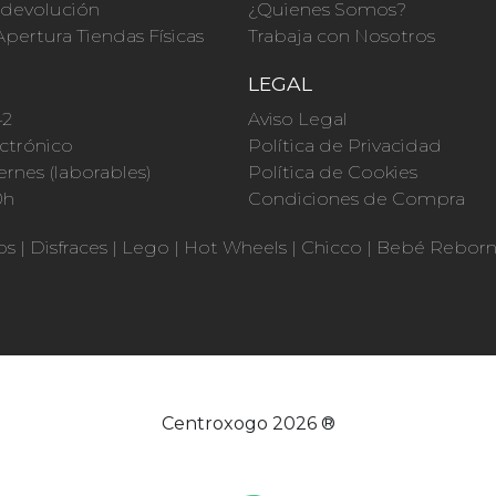
a devolución
¿Quienes Somos?
Apertura Tiendas Físicas
Trabaja con Nosotros
O
LEGAL
42
Aviso Legal
ctrónico
Política de Privacidad
ernes (laborables)
Política de Cookies
0h
Condiciones de Compra
os
|
Disfraces
|
Lego
|
Hot Wheels
|
Chicco
|
Bebé Rebor
Centroxogo 2026 ®