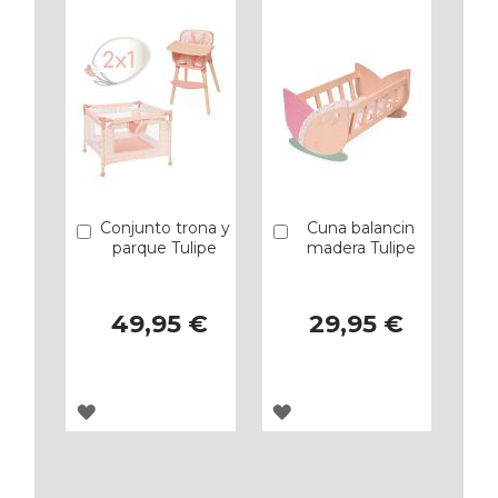
Conjunto trona y
Cuna balancin
Añadir
Añadir
parque Tulipe
madera Tulipe
49,95 €
29,95 €
AGREGAR
AGREGAR
A
A
LOS
LOS