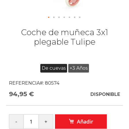
Coche de muñeca 3x1
plegable Tulipe
De cuevas
+3 Años
REFERENCIA#:
80574
94,95 €
DISPONIBLE
Añadir