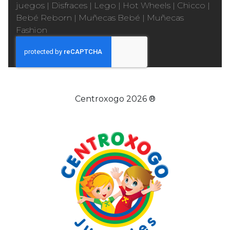
juegos
|
Disfraces
|
Lego
|
Hot Wheels
|
Chicco
|
Bebé Reborn
|
Muñecas Bebé
|
Muñecas
Fashion
Centroxogo 2026 ®