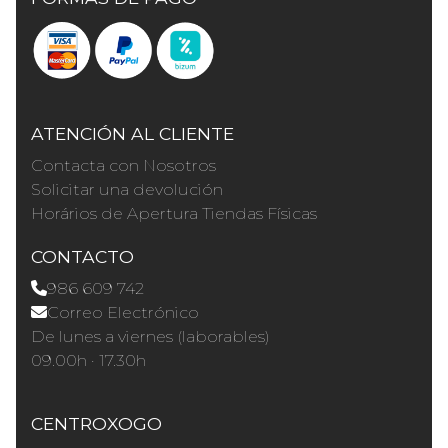
ATENCIÓN AL CLIENTE
Contacta con Nosotros
Solicitar una devolución
Horários de Apertura Tiendas Físicas
CONTACTO
986 609 742
Correo Electrónico
De lunes a viernes (laborables)
09.00h · 17.30h
CENTROXOGO