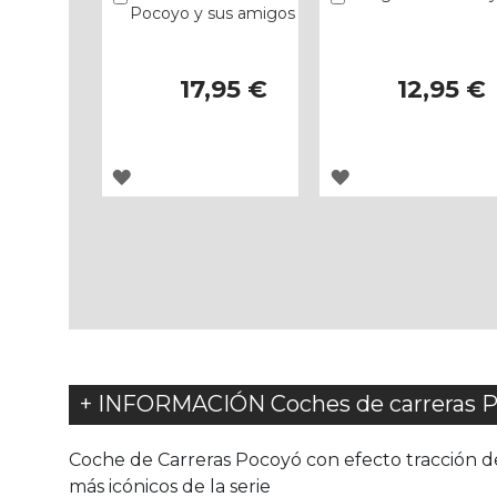
Pocoyo y sus amigos
17,95 €
12,95 €
AGREGAR
AGREGAR
A
A
LOS
LOS
FAVORITOS
FAVORITOS
+ INFORMACIÓN Coches de carreras P
Coche de Carreras Pocoyó con efecto tracción de
más icónicos de la serie