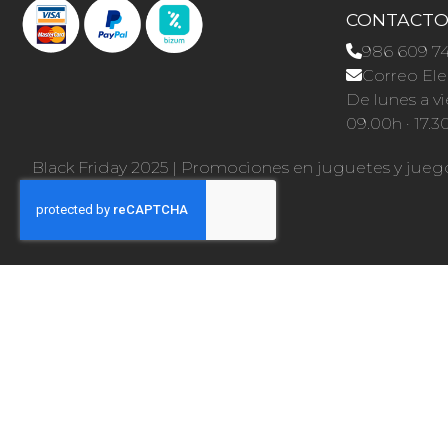
CONTACT
986 609 7
Correo Ele
De lunes a vi
09.00h · 17.3
Black Friday 2025
|
Promociones en juguetes y jueg