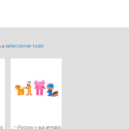
seleccionar todo
a o
yó
Pocoyo y sus amigos
Añadir