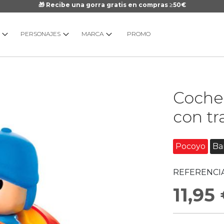
🎁 Recibe una gorra gratis en compras ≥50€
PERSONAJES
MARCA
PROMO
Saltar
Coche
al
comienzo
con tr
de
la
galería
Pocoyo
Ba
de
imágenes
REFERENCIA
11,95