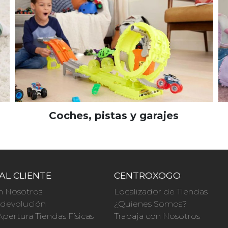
Coches, pistas y garajes
AL CLIENTE
CENTROXOGO
n Nosotros
Localizador de Tiendas
a devolución
¿Quienes Somos?
Apertura Tiendas Físicas
Trabaja con Nosotros