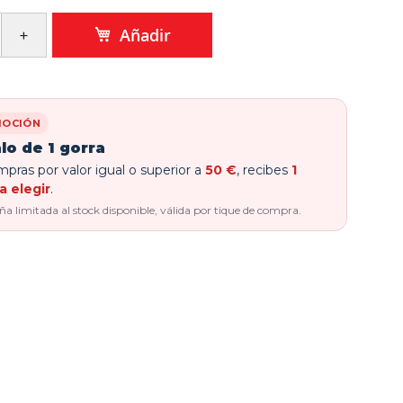
Añadir
OCIÓN
lo de 1 gorra
pras por valor igual o superior a
50 €
, recibes
1
a elegir
.
 limitada al stock disponible, válida por tique de compra.