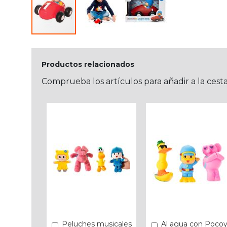
Productos relacionados
Comprueba los artículos para añadir a la cest
Peluches musicales
Al agua con Poco
Añadir
Añadir