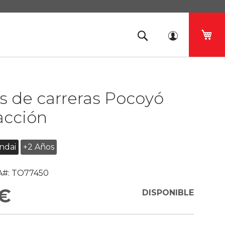
Mi 
s de carreras Pocoyó
acción
ndai
+2 Años
#:
TO77450
 €
DISPONIBLE