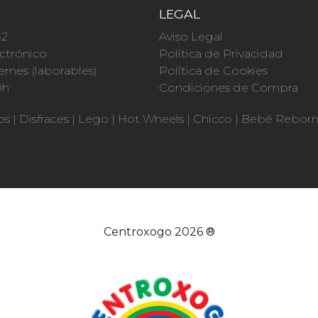
O
LEGAL
42
Aviso Legal
ctrónico
Política de Privacidad
ernes (laborables)
Política de Cookies
0h
Condiciones de Compra
os
|
Disfraces
|
Lego
|
Hot Wheels
|
Chicco
|
Bebé Rebor
Centroxogo 2026 ®