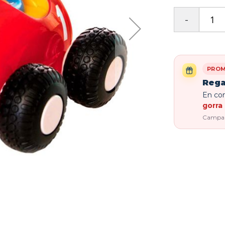
PROM
Rega
En com
gorra 
Campaña