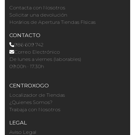
Contacta con Nosotros
Solicitar una devolución
Horários de Apertura Tiendas Físicas
CONTACTO
986 609 742
Correo Electrónico
De lunes a viernes (laborables)
09.00h · 17.30h
CENTROXOGO
Localizador de Tiendas
¿Quienes Somos?
Trabaja con Nosotros
LEGAL
Aviso Legal