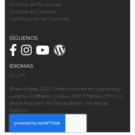
Política de Privacidad
Política de Cookies
Condiciones de Compra
SÍGUENOS
IDIOMAS
ES
|
PT
Black Friday 2025
|
Promociones en juguetes y
juegos
|
Disfraces
|
Lego
|
Hot Wheels
|
Chicco
|
Bebé Reborn
|
Muñecas Bebé
|
Muñecas
Fashion