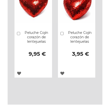
Peluche Cojín
Peluche Cojín
Añadir
Añadir
corazón de
corazón de
lentejuelas
lentejuelas
9,95 €
3,95 €
AGREGAR
AGREGAR
A
A
LOS
LOS
FAVORITOS
FAVORITOS