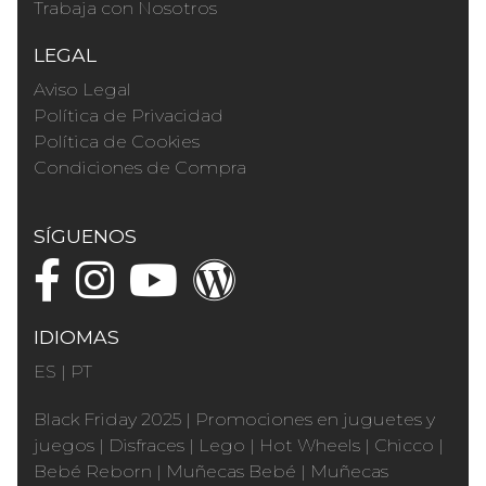
Trabaja con Nosotros
LEGAL
Aviso Legal
Política de Privacidad
Política de Cookies
Condiciones de Compra
SÍGUENOS
IDIOMAS
ES
|
PT
Black Friday 2025
|
Promociones en juguetes y
juegos
|
Disfraces
|
Lego
|
Hot Wheels
|
Chicco
|
Bebé Reborn
|
Muñecas Bebé
|
Muñecas