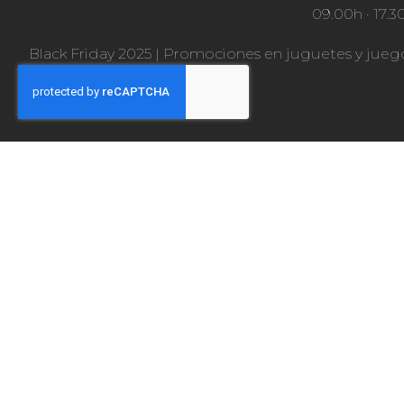
09.00h · 17.3
Black Friday 2025
|
Promociones en juguetes y jueg