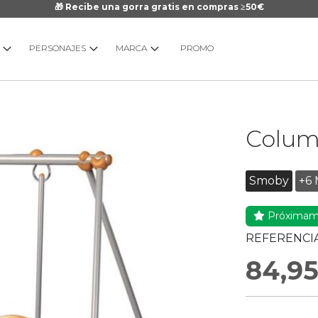
🎁 Recibe una gorra gratis en compras ≥50€
PERSONAJES
MARCA
PROMO
Saltar
Colum
al
comienzo
de
Smoby
+6 
la
galería
Próximam
de
imágenes
REFERENCIA
84,9