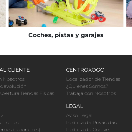
Coches, pistas y garajes
AL CLIENTE
CENTROXOGO
n Nosotros
Localizador de Tiendas
a devolución
¿Quienes Somos?
Apertura Tiendas Físicas
Trabaja con Nosotros
O
LEGAL
42
Aviso Legal
ctrónico
Política de Privacidad
ernes (laborables)
Política de Cookies