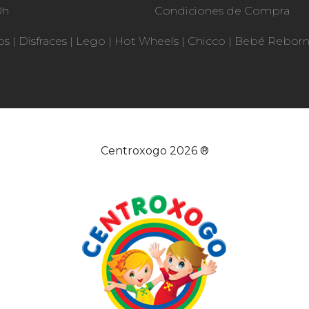
0h
Condiciones de Compra
os
|
Disfraces
|
Lego
|
Hot Wheels
|
Chicco
|
Bebé Rebor
Centroxogo 2026 ®