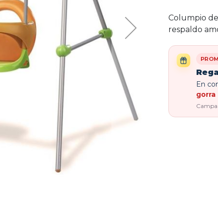
Columpio de 
respaldo amo
PROM
Rega
En com
gorra 
Campaña