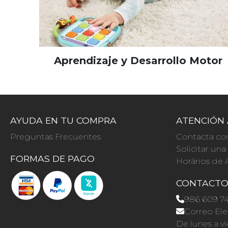
Aprendizaje y Desarrollo Motor
AYUDA EN TU COMPRA
ATENCIÓN 
Preguntas Frecuentes
Contacta co
Solicitar un
FORMAS DE PAGO
Horários de 
CONTACT
986 609 7
Correo Ele
De lunes a vi