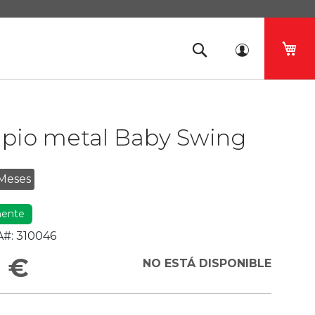
Mi 
pio metal Baby Swing
Meses
ente
#:
310046
5 €
NO ESTÁ DISPONIBLE