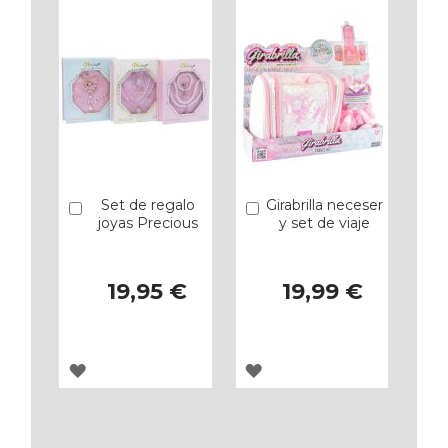
Set de regalo
Girabrilla neceser
Añadir
Añadir
joyas Precious
y set de viaje
19,95 €
19,99 €
AGREGAR
AGREGAR
A
A
LOS
LOS