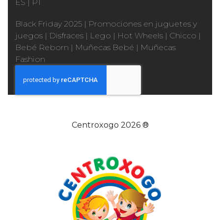
ES
|
PT
Black Friday 2025
|
Promociones en juguetes y
juegos
|
Disfraces
|
Lego
|
Hot Wheels
|
Chicco
|
Bebé Reborn
|
Muñecas Bebé
|
Muñecas
Fashion
Centroxogo 2026 ®