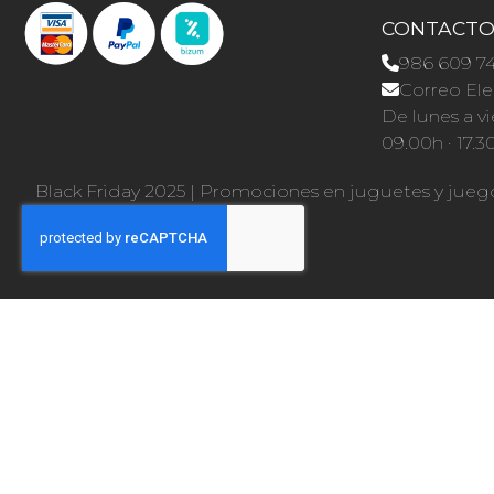
CONTACT
986 609 7
Correo Ele
De lunes a vi
09.00h · 17.3
Black Friday 2025
|
Promociones en juguetes y jueg