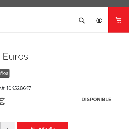
Mi 
 Euros
Años
#:
104528647
€
DISPONIBLE