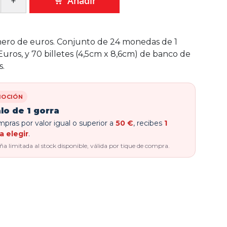
Añadir
nero de euros. Conjunto de 24 monedas de 1
Euros, y 70 billetes (4,5cm x 8,6cm) de banco de
s.
OCIÓN
lo de 1 gorra
pras por valor igual o superior a
50 €
, recibes
1
a elegir
.
 limitada al stock disponible, válida por tique de compra.