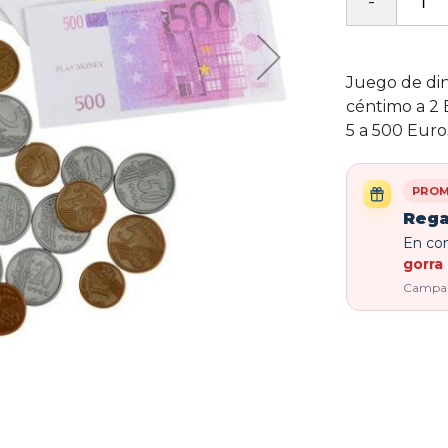
Juego de di
céntimo a 2 
5 a 500 Euro
PROM
Rega
En com
gorra 
Campaña