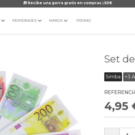
🎁 Recibe una gorra gratis en compras ≥50€
PERSONAJES
MARCA
PROMO
Saltar
Set de
al
comienzo
de
Simba
+3 
la
galería
REFERENCIA
de
imágenes
4,95 