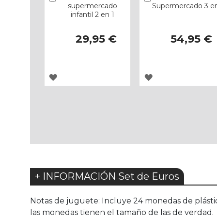
supermercado
Supermercado 3 en
infantil 2 en 1
29,95 €
54,95 €
AGREGAR
AGREGAR
A
A
LOS
LOS
FAVORITOS
FAVORITOS
+ INFORMACIÓN Set de Euros
Notas de juguete: Incluye 24 monedas de plástico
las monedas tienen el tamaño de las de verdad.