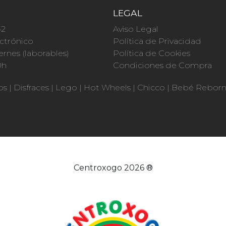
O
LEGAL
42
Aviso Legal
ctrónico
Política de Privacidad
ernes (laborables)
Política de Cookies
0h
Condiciones de Compra
os
|
Disfraces
|
Lego
|
Hot Wheels
|
Chicco
|
Bebé Rebor
Centroxogo 2026 ®