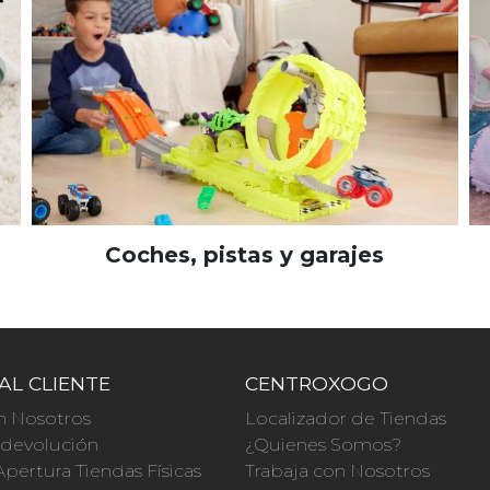
Coches, pistas y garajes
AL CLIENTE
CENTROXOGO
n Nosotros
Localizador de Tiendas
a devolución
¿Quienes Somos?
Apertura Tiendas Físicas
Trabaja con Nosotros