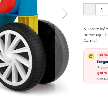
Nuestro icón
personajes f
Canina!
PROM
Rega
En com
gorra 
Campaña