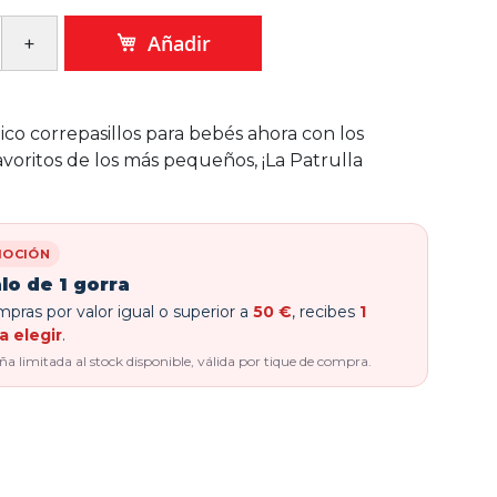
Añadir
ico correpasillos para bebés ahora con los
avoritos de los más pequeños, ¡La Patrulla
OCIÓN
lo de 1 gorra
pras por valor igual o superior a
50 €
, recibes
1
a elegir
.
 limitada al stock disponible, válida por tique de compra.