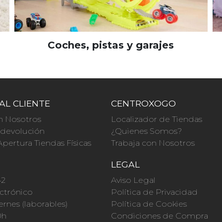
Coches, pistas y garajes
AL CLIENTE
CENTROXOGO
n Nosotros
Localizador de Tiendas
a devolución
¿Quienes Somos?
Apertura Tiendas Físicas
Trabaja con Nosotros
O
LEGAL
42
Aviso Legal
ctrónico
Política de Privacidad
ernes (laborables)
Política de Cookies
0h
Condiciones de Compra