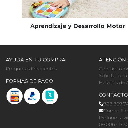
Aprendizaje y Desarrollo Motor
AYUDA EN TU COMPRA
ATENCIÓN 
Preguntas Frecuentes
Contacta co
Solicitar un
FORMAS DE PAGO
Horários de 
CONTACT
986 609 7
Correo Ele
De lunes a vi
09.00h · 17.3