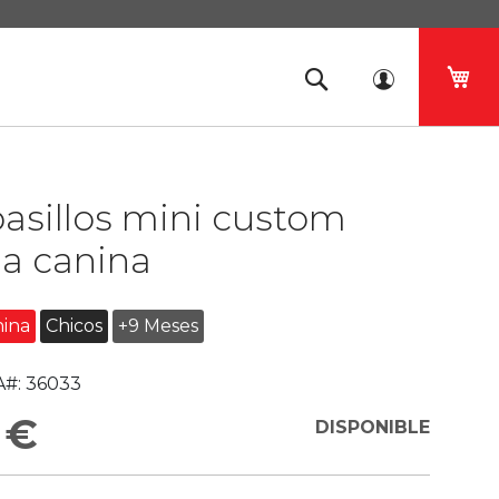
Mi 
asillos mini custom
la canina
nina
Chicos
+9 Meses
#:
36033
 €
DISPONIBLE