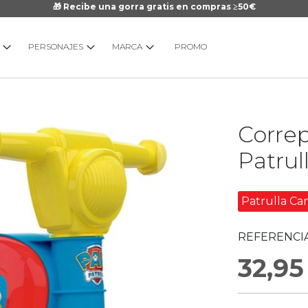
🎁 Recibe una gorra gratis en compras ≥50€
PERSONAJES
MARCA
PROMO
Saltar
Correp
al
comienzo
Patrul
de
la
galería
Patrulla Ca
de
imágenes
REFERENCIA
32,95