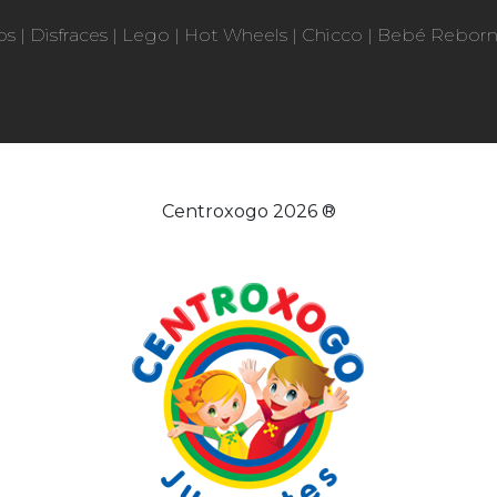
os
|
Disfraces
|
Lego
|
Hot Wheels
|
Chicco
|
Bebé Rebor
Centroxogo 2026 ®