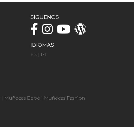
SÍGUENOS
IDIOMAS
ES
|
PT
n
|
Muñecas Bebé
|
Muñecas Fashion