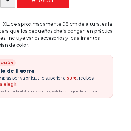
Añadir
li XL, de aproximadamente 98 cm de altura, es la
 para que los pequeños chefs pongan en práctica
es. Incluye varios accesorios y los alimentos
ian de color.
OCIÓN
lo de 1 gorra
pras por valor igual o superior a
50 €
, recibes
1
a elegir
.
 limitada al stock disponible, válida por tique de compra.