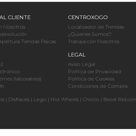
AL CLIENTE
CENTROXOGO
n Nosotros
Localizador de Tiendas
a devolución
¿Quienes Somos?
Apertura Tiendas Físicas
Trabaja con Nosotros
O
LEGAL
42
Aviso Legal
ctrónico
Política de Privacidad
ernes (laborables)
Política de Cookies
0h
Condiciones de Compra
os
|
Disfraces
|
Lego
|
Hot Wheels
|
Chicco
|
Bebé Rebor