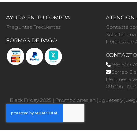
AYUDA EN TU COMPRA
ATENCIÓN 
Preguntas Frecuentes
Contacta co
Solicitar un
FORMAS DE PAGO
Horários de 
CONTACT
986 609 7
Correo Ele
De lunes a vi
09.00h · 17.3
Black Friday 2025
|
Promociones en juguetes y jueg