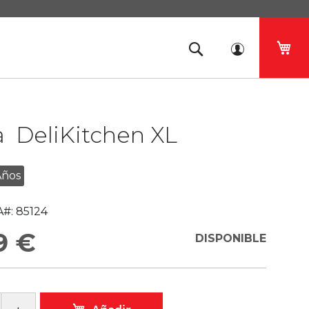
Mi 
a DeliKitchen XL
Años
#:
85124
9 €
DISPONIBLE