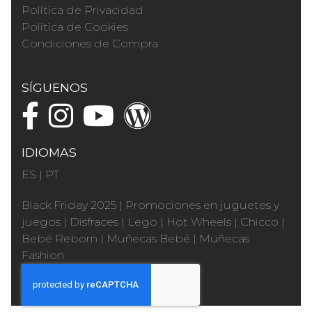
Política de Privacidad
Política de Cookies
Condiciones de Compra
SÍGUENOS
IDIOMAS
ES
|
PT
Black Friday 2025
|
Promociones en juguetes y
juegos
|
Disfraces
|
Lego
|
Hot Wheels
|
Chicco
|
Bebé Reborn
|
Muñecas Bebé
|
Muñecas
Fashion