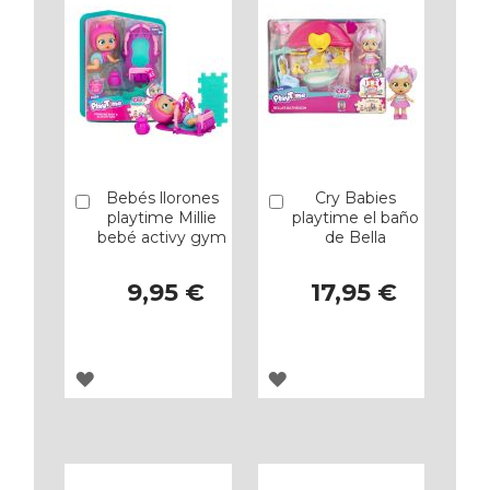
Bebés llorones
Cry Babies
Añadir
Añadir
playtime Millie
playtime el baño
bebé activy gym
de Bella
9,95 €
17,95 €
AGREGAR
AGREGAR
A
A
LOS
LOS