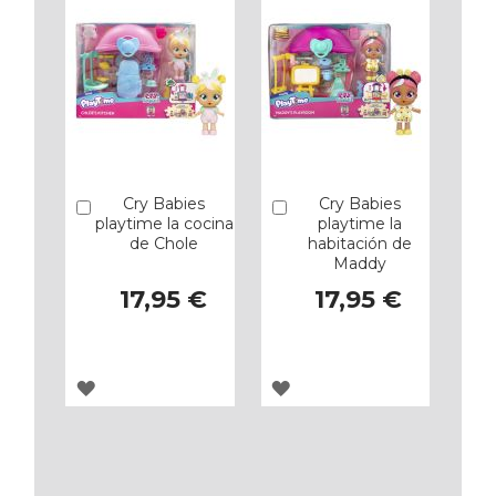
FAVORITOS
FAVORITOS
Cry Babies
Cry Babies
Añadir
Añadir
playtime la cocina
playtime la
de Chole
habitación de
Maddy
17,95 €
17,95 €
AGREGAR
AGREGAR
A
A
LOS
LOS