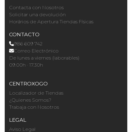
Contacta con Nosotros
Solicitar una devolución
Horários de Apertura Tiendas Físicas
CONTACTO
986 609 742
Correo Electrónico
De lunes a viernes (laborables)
09.00h · 17.30h
CENTROXOGO
Localizador de Tiendas
¿Quienes Somos?
Trabaja con Nosotros
LEGAL
Aviso Legal