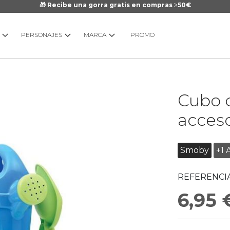
🎁 Recibe una gorra gratis en compras ≥50€
PERSONAJES
MARCA
PROMO
Saltar
Cubo d
al
comienzo
acceso
de
la
galería
Smoby
+1 
de
imágenes
REFERENCIA
6,95 