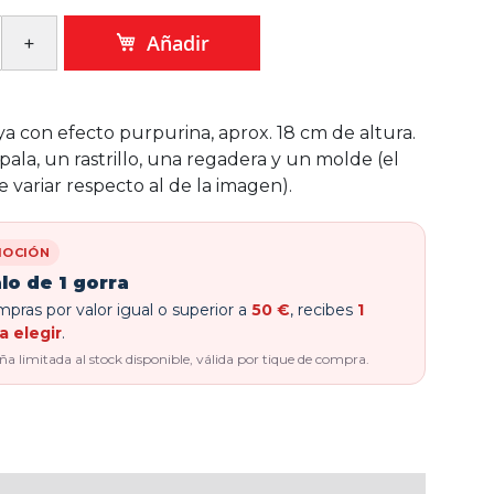
Añadir
a con efecto purpurina, aprox. 18 cm de altura.
pala, un rastrillo, una regadera y un molde (el
variar respecto al de la imagen).
OCIÓN
lo de 1 gorra
pras por valor igual o superior a
50 €
, recibes
1
a elegir
.
 limitada al stock disponible, válida por tique de compra.