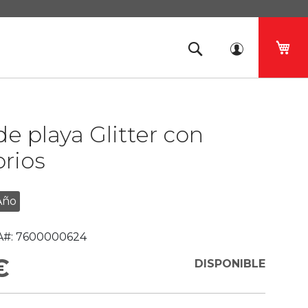
Mi 
e playa Glitter con
rios
Año
#:
7600000624
€
DISPONIBLE