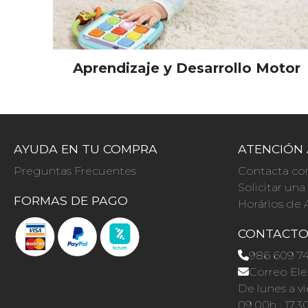
Aprendizaje y Desarrollo Motor
AYUDA EN TU COMPRA
ATENCIÓN 
Preguntas Frecuentes
Contacta co
Solicitar un
FORMAS DE PAGO
Horários de 
CONTACT
986 609 7
Correo Ele
De lunes a vi
09.00h · 17.3