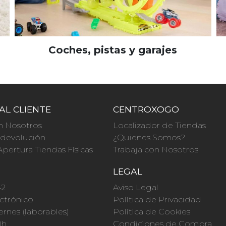
Coches, pistas y garajes
AL CLIENTE
CENTROXOGO
n Nosotros
Localizador de Tiendas
a devolución
¿Quienes Somos?
Apertura Tiendas Físicas
Trabaja con Nosotros
O
LEGAL
42
Aviso Legal
ctrónico
Política de Privacidad
ernes (laborables)
Política de Cookies
0h
Condiciones de Compra