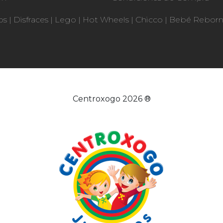
os
|
Disfraces
|
Lego
|
Hot Wheels
|
Chicco
|
Bebé Rebor
Centroxogo 2026 ®