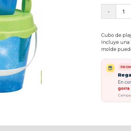
Cubo de play
Incluye una 
molde puede 
PROM
Rega
En com
gorra 
Campaña