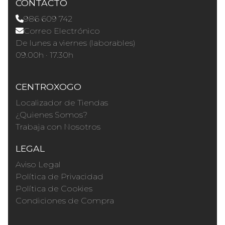
CONTACTO
986 609 742
Correo Electrónico
De lunes a viernes (laborables)
09.00h · 17.30h
CENTROXOGO
Localizador de Tiendas
¿Quienes Somos?
Trabaja con Nosotros
LEGAL
Aviso Legal
Política de Privacidad
Política de Cookies
Condiciones de Compra