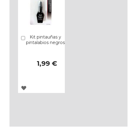
Kit pintauñas y
Añadir
pintalabios negros
1,99 €
AGREGAR
A
LOS
FAVORITOS