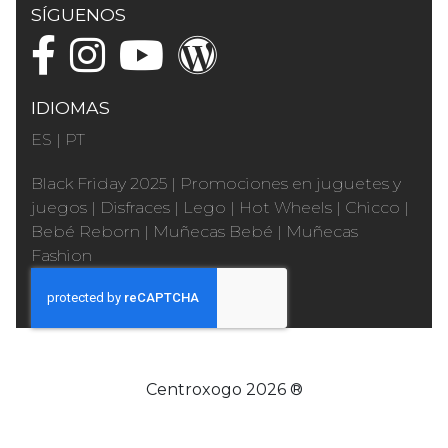
SÍGUENOS
IDIOMAS
ES
|
PT
Black Friday 2025
|
Promociones en juguetes y
juegos
|
Disfraces
|
Lego
|
Hot Wheels
|
Chicco
|
Bebé Reborn
|
Muñecas Bebé
|
Muñecas
Fashion
Centroxogo 2026 ®