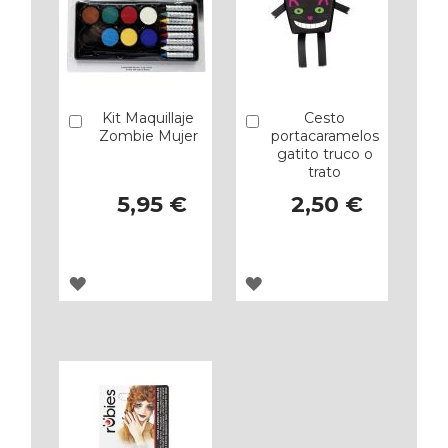
Kit Maquillaje
Cesto
Añadir
Añadir
Zombie Mujer
portacaramelos
gatito truco o
trato
5,95 €
2,50 €
AGREGAR
AGREGAR
A
A
LOS
LOS
FAVORITOS
FAVORITOS