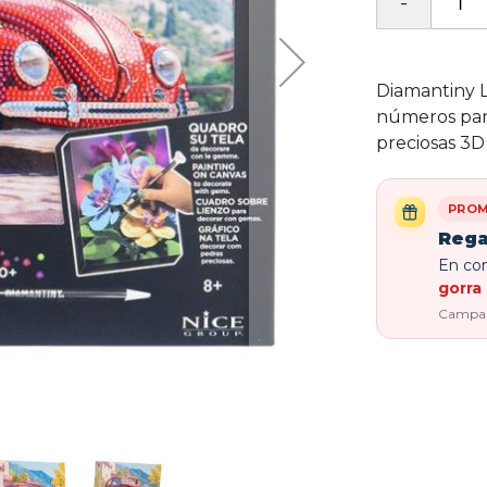
Diamantiny L
números para
preciosas 3D
PROM
Rega
En com
gorra 
Campaña