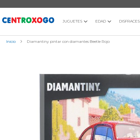
Ir
al
contenido
JUGUETES
EDAD
DISFRACES
Inicio
Diamantiny pintar con diamantes Beetle Rojo
Saltar
al
final
de
la
galería
de
imágenes