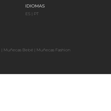
IDIOMAS
ES
|
PT
n
|
Muñecas Bebé
|
Muñecas Fashion