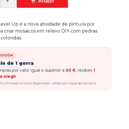
Añadir
evel Up é a nova atividade de pintura por
 criar mosaicos em relevo DIY com pedras
 coloridas.
OCIÓN
lo de 1 gorra
pras por valor igual o superior a
50 €
, recibes
1
a elegir
.
 limitada al stock disponible, válida por tique de compra.