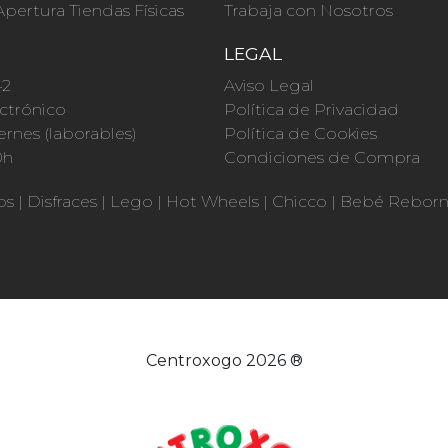
Apertura Tiendas Físicas
Trabaja con Nosotros
O
LEGAL
42
Aviso Legal
ctrónico
Política de Privacidad
ernes (laborables)
Política de Cookies
0h
Condiciones de Compra
os
|
Disfraces
|
Lego
|
Hot Wheels
|
Chicco
|
Bebé Rebor
Centroxogo 2026 ®