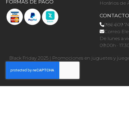
FORMAS DE PAGO
Horários de 
CONTACT
986 609 7
Correo Ele
De lunes a vi
09.00h · 17.3
Black Friday 2025
|
Promociones en juguetes y jueg