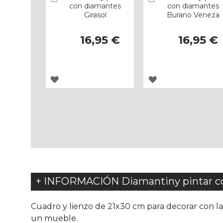
con diamantes
con diamantes
Girasol
Burano Veneza
16,95 €
16,95 €
AGREGAR
AGREGAR
A
A
LOS
LOS
FAVORITOS
FAVORITOS
+ INFORMACIÓN Diamantiny pintar co
Cuadro y lienzo de 21x30 cm para decorar con la 
un mueble.