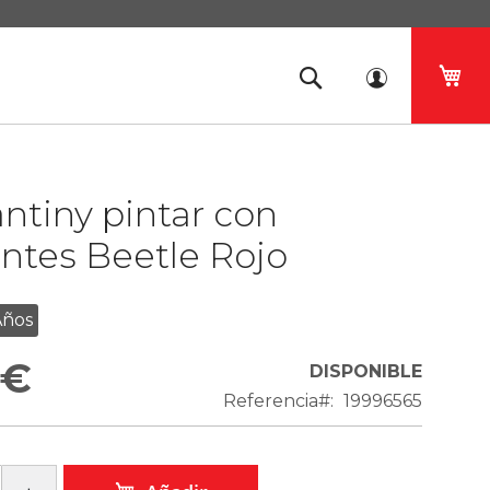
Mi 
tiny pintar con
ntes Beetle Rojo
Años
 €
DISPONIBLE
Referencia
19996565