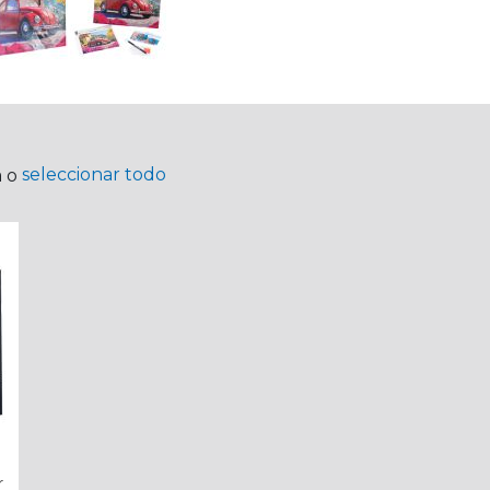
seleccionar todo
a o
r