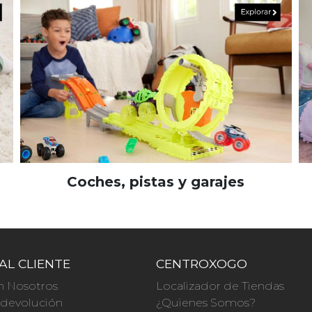
Coches, pistas y garajes
AL CLIENTE
CENTROXOGO
n Nosotros
Localizador de Tiendas
a devolución
¿Quienes Somos?