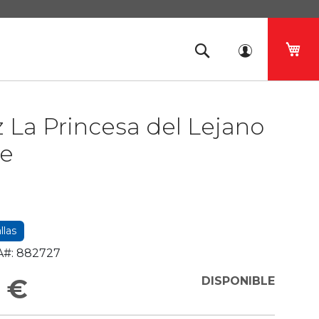
Mi 
z La Princesa del Lejano
te
llas
#:
882727
 €
DISPONIBLE