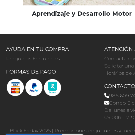
Aprendizaje y Desarrollo Motor
AYUDA EN TU COMPRA
ATENCIÓN 
Preguntas Frecuentes
Contacta co
Solicitar un
FORMAS DE PAGO
Horários de 
CONTACT
986 609 7
Correo Ele
De lunes a vi
09.00h · 17.3
Black Friday 2025
|
Promociones en juguetes y jueg