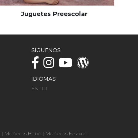
Juguetes Preescolar
SÍGUENOS
IDIOMAS
ES
|
PT
n
|
Muñecas Bebé
|
Muñecas Fashion