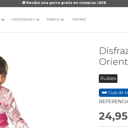
🎁 Recibe una gorra gratis en compras ≥50€
PERSONAJES
MARCA
PROMO
Saltar
Disfra
al
comienzo
Orien
de
la
galería
Rubies
de
imágenes
Guía de ta
REFERENCIA
24,95