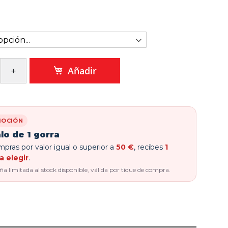
Añadir
OCIÓN
lo de 1 gorra
pras por valor igual o superior a
50 €
, recibes
1
a elegir
.
 limitada al stock disponible, válida por tique de compra.