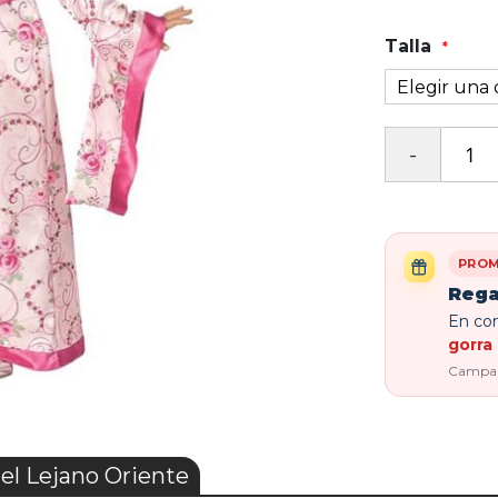
Talla
PROM
Rega
En com
gorra 
Campaña
el Lejano Oriente