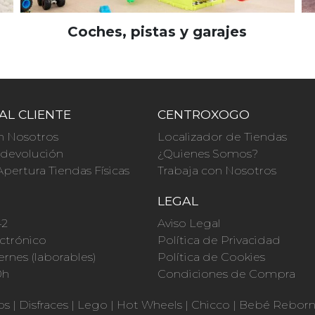
Coches, pistas y garajes
AL CLIENTE
CENTROXOGO
n Nosotros
Localizador de Tiendas
a devolución
¿Quienes Somos?
Apertura Tiendas Físicas
Trabaja con Nosotros
O
LEGAL
42
Aviso Legal
ctrónico
Política de Privacidad
ernes (laborables)
Política de Cookies
0h
Condiciones de Compra
os
|
Disfraces
|
Lego
|
Hot Wheels
|
Chicco
|
Bebé Rebor