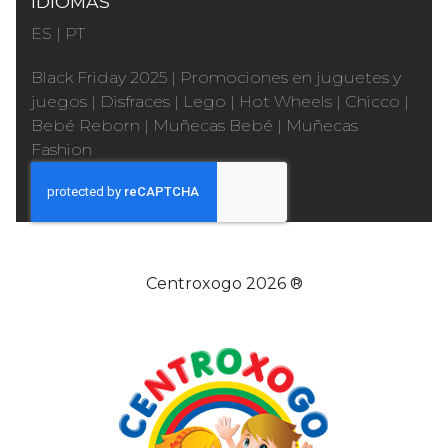
IDIOMAS
ES
|
PT
Black Friday 2025
|
Promociones en juguetes y
juegos
|
Disfraces
|
Lego
|
Hot Wheels
|
Chicco
|
Bebé Reborn
|
Muñecas Bebé
|
Muñecas
Fashion
Centroxogo 2026 ®