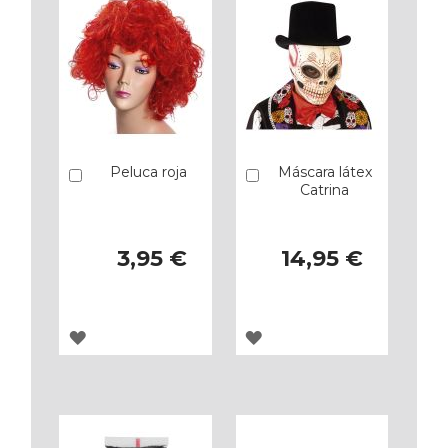
Peluca roja
Máscara látex
Añadir
Añadir
Catrina
3,95 €
14,95 €
AGREGAR
AGREGAR
A
A
LOS
LOS
FAVORITOS
FAVORITOS