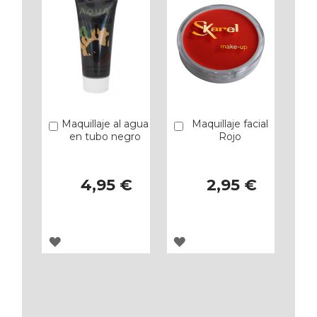
Maquillaje al agua
Maquillaje facial
Añadir
Añadir
en tubo negro
Rojo
4,95 €
2,95 €
AGREGAR
AGREGAR
A
A
LOS
LOS
FAVORITOS
FAVORITOS