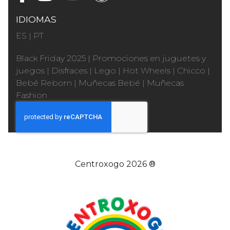
IDIOMAS
ES
|
PT
Black Friday 2025
|
Promociones en juguetes y
juegos
|
Disfraces
|
Lego
|
Hot Wheels
|
Chicco
|
Bebé Reborn
|
Muñecas Bebé
|
Muñecas
Fashion
Centroxogo 2026 ®