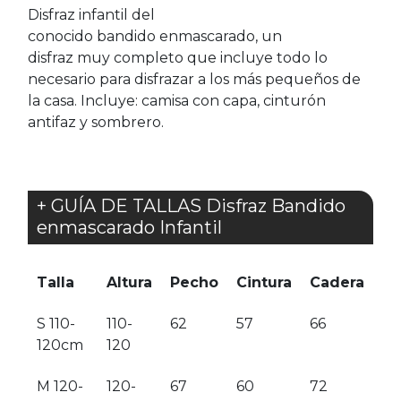
Disfraz infantil del
conocido bandido enmascarado, un
disfraz muy completo que incluye todo lo
necesario para disfrazar a los más pequeños de
la casa. Incluye: camisa con capa, cinturón
antifaz y sombrero.
+ GUÍA DE TALLAS Disfraz Bandido
enmascarado Infantil
Talla
Altura
Pecho
Cintura
Cadera
S 110-
110-
62
57
66
120cm
120
M 120-
120-
67
60
72