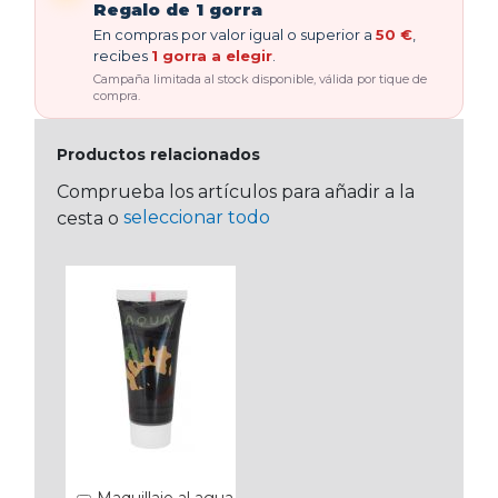
Regalo de 1 gorra
En compras por valor igual o superior a
50 €
,
recibes
1 gorra a elegir
.
Campaña limitada al stock disponible, válida por tique de
compra.
Productos relacionados
Comprueba los artículos para añadir a la
seleccionar todo
cesta o
Maquillaje al agua