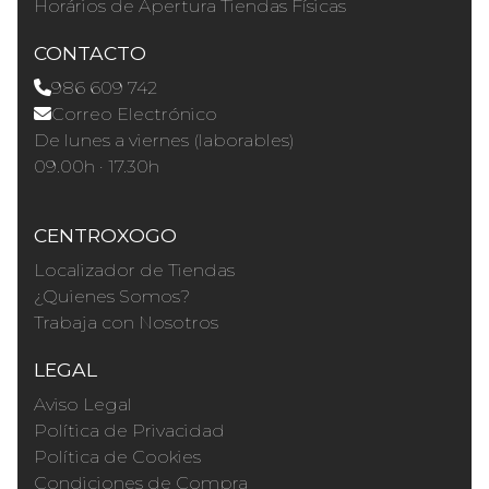
Horários de Apertura Tiendas Físicas
CONTACTO
986 609 742
Correo Electrónico
De lunes a viernes (laborables)
09.00h · 17.30h
CENTROXOGO
Localizador de Tiendas
¿Quienes Somos?
Trabaja con Nosotros
LEGAL
Aviso Legal
Política de Privacidad
Política de Cookies
Condiciones de Compra