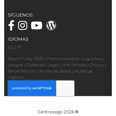
SÍGUENOS
IDIOMAS
ES
|
PT
Black Friday 2025
|
Promociones en juguetes y
juegos
|
Disfraces
|
Lego
|
Hot Wheels
|
Chicco
|
Bebé Reborn
|
Muñecas Bebé
|
Muñecas
Fashion
Centroxogo 2026 ®