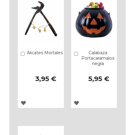
Alicates Mortales
Calabaza
Añadir
Añadir
Portacaramalos
negra
3,95 €
5,95 €
AGREGAR
AGREGAR
A
A
LOS
LOS
FAVORITOS
FAVORITOS