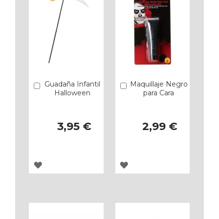
Guadaña Infantil
Maquillaje Negro
Añadir
Añadir
Halloween
para Cara
3,95 €
2,99 €
AGREGAR
AGREGAR
A
A
LOS
LOS
FAVORITOS
FAVORITOS