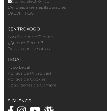
Correo Electrónico
De lunes a viernes (laborables)
09.00h · 17.30h
CENTROXOGO
Localizador de Tiendas
¿Quienes Somos?
Trabaja con Nosotros
LEGAL
Aviso Legal
Política de Privacidad
Política de Cookies
Condiciones de Compra
SÍGUENOS