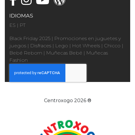
IDIOMAS
ES
|
PT
Black Friday 2025
|
Promociones en juguetes y
juegos
|
Disfraces
|
Lego
|
Hot Wheels
|
Chicco
|
Bebé Reborn
|
Muñecas Bebé
|
Muñecas
Fashion
Centroxogo 2026 ®