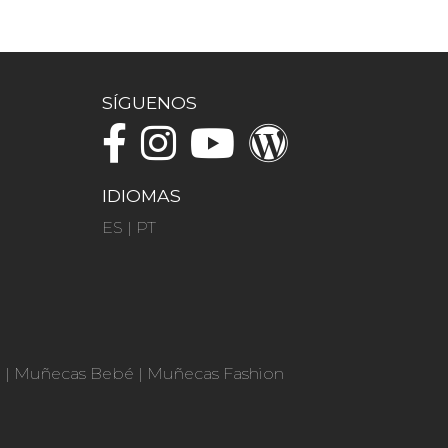
SÍGUENOS
IDIOMAS
ES
|
PT
n
|
Muñecas Bebé
|
Muñecas Fashion