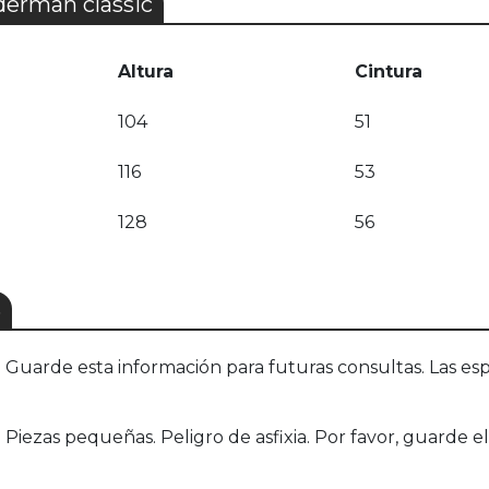
derman classic
Altura
Cintura
104
51
116
53
128
56
S
uarde esta información para futuras consultas. Las esp
iezas pequeñas. Peligro de asfixia. Por favor, guarde el