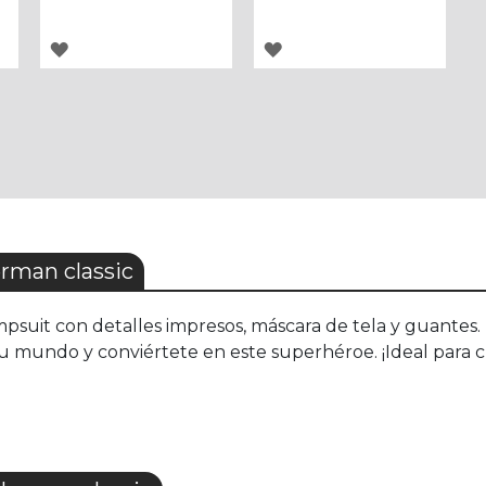
AGREGAR
AGREGAR
A
A
LOS
LOS
FAVORITOS
FAVORITOS
rman classic
psuit con detalles impresos, máscara de tela y guantes.
u mundo y conviértete en este superhéroe. ¡Ideal para cu