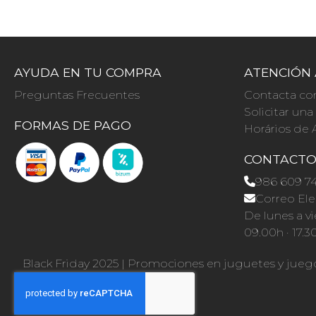
AYUDA EN TU COMPRA
ATENCIÓN 
Preguntas Frecuentes
Contacta co
Solicitar un
FORMAS DE PAGO
Horários de 
CONTACT
986 609 7
Correo Ele
De lunes a vi
09.00h · 17.3
Black Friday 2025
|
Promociones en juguetes y jueg