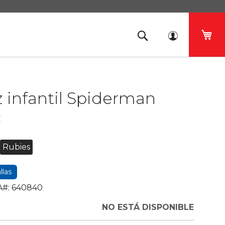
Mi 
z infantil Spiderman
c
Rubies
llas
#:
640840
NO ESTÁ DISPONIBLE