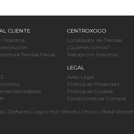
AL CLIENTE
CENTROXOGO
n Nosotros
Localizador de Tiendas
a devolución
¿Quienes Somos?
Apertura Tiendas Físicas
Trabaja con Nosotros
O
LEGAL
42
Aviso Legal
ctrónico
Política de Privacidad
ernes (laborables)
Política de Cookies
0h
Condiciones de Compra
os
|
Disfraces
|
Lego
|
Hot Wheels
|
Chicco
|
Bebé Rebor