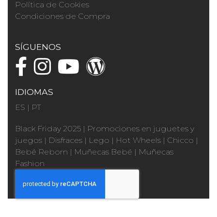
Política de Cookies
Condiciones de Compra
SÍGUENOS
IDIOMAS
ES
|
PT
Black Friday 2025
|
Promociones en juguetes y
juegos
|
Disfraces
|
Lego
|
Hot Wheels
|
Chicco
|
Bebé Reborn
|
Muñecas Bebé
|
Muñecas
Fashion