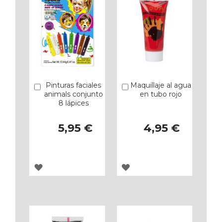
Pinturas faciales
Maquillaje al agua
Añadir
Añadir
animals conjunto
en tubo rojo
8 lápices
5,95 €
4,95 €
AGREGAR
AGREGAR
A
A
LOS
LOS
FAVORITOS
FAVORITOS