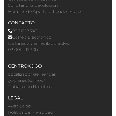
Solicitar una devolución
Horários de Apertura Tiendas Físicas
CONTACTO
986 609 742
Correo Electrónico
De lunes a viernes (laborables)
09.00h · 17.30h
CENTROXOGO
Localizador de Tiendas
¿Quienes Somos?
Trabaja con Nosotros
LEGAL
Aviso Legal
Política de Privacidad