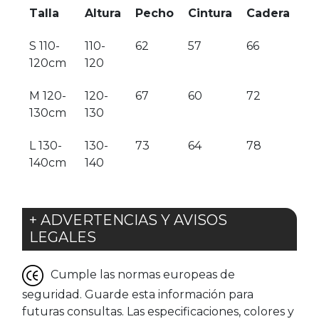
Talla
Altura
Pecho
Cintura
Cadera
S 110-
110-
62
57
66
120cm
120
M 120-
120-
67
60
72
130cm
130
L 130-
130-
73
64
78
140cm
140
+ ADVERTENCIAS Y AVISOS
LEGALES
Cumple las normas europeas de
seguridad. Guarde esta información para
futuras consultas. Las especificaciones, colores y