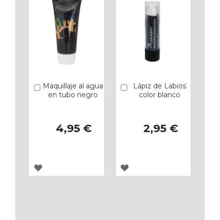
Maquillaje al agua
Lápiz de Labios
Añadir
Añadir
en tubo negro
color blanco
4,95 €
2,95 €
AGREGAR
AGREGAR
A
A
LOS
LOS
FAVORITOS
FAVORITOS