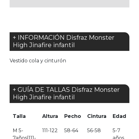
FAVORITOS
FAVORITOS
+ INFORMACIÓN Disfraz Monster
High Jinafire infantil
Vestido cola y cinturón
+ GUÍA DE TALLAS Disfraz Monster
High Jinafire infantil
Talla
Altura
Pecho
Cintura
Edad
M 5-
111-122
58-64
56-58
5-7
7años|111-
años