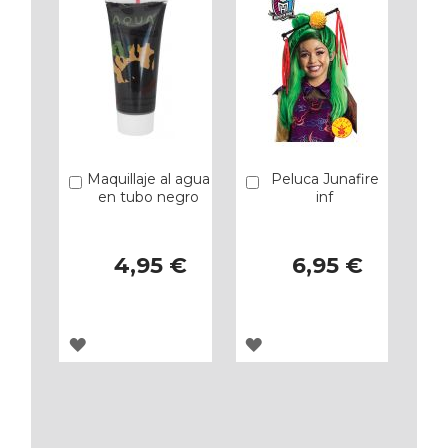
Maquillaje al agua
Peluca Junafire
Añadir
Añadir
en tubo negro
inf
4,95 €
6,95 €
AGREGAR
AGREGAR
A
A
LOS
LOS