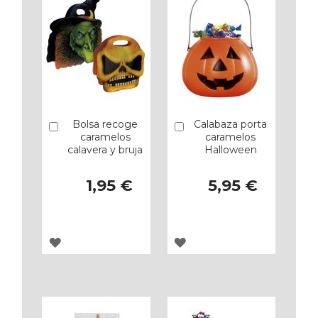
Bolsa recoge
Calabaza porta
Añadir
Añadir
caramelos
caramelos
calavera y bruja
Halloween
1,95 €
5,95 €
AGREGAR
AGREGAR
A
A
LOS
LOS
FAVORITOS
FAVORITOS