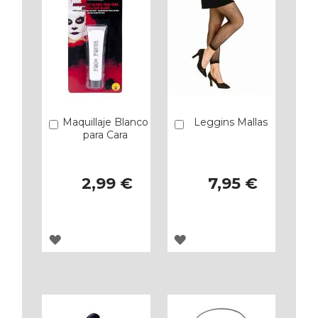
Maquillaje Blanco
Leggins Mallas
Añadir
Añadir
para Cara
2,99 €
7,95 €
AGREGAR
AGREGAR
A
A
LOS
LOS
FAVORITOS
FAVORITOS