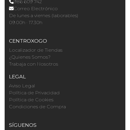
986 609 742
Correo Electrónico
De lunes a viernes (laborables)
09.00h · 17.30h
CENTROXOGO
Localizador de Tiendas
¿Quienes Somos?
Trabaja con Nosotros
LEGAL
Aviso Legal
Política de Privacidad
Política de Cookies
Condiciones de Compra
SÍGUENOS