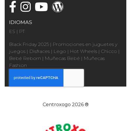
IDIOMAS
ES
|
PT
Black Friday 2025
|
Promociones en juguetes y
juegos
|
Disfraces
|
Lego
|
Hot Wheels
|
Chicco
|
Bebé Reborn
|
Muñecas Bebé
|
Muñecas
Fashion
Centroxogo 2026 ®