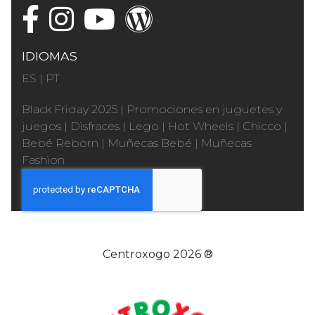
IDIOMAS
ES
|
PT
Black Friday 2025
|
Promociones en juguetes y
juegos
|
Disfraces
|
Lego
|
Hot Wheels
|
Chicco
|
Bebé Reborn
|
Muñecas Bebé
|
Muñecas
Fashion
Centroxogo 2026 ®