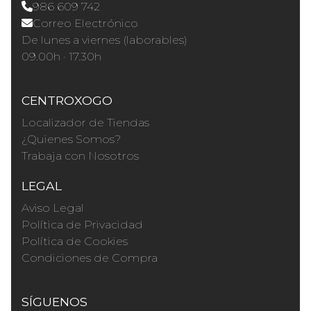
986 609 742
Correo Electrónico
De lunes a viernes (laborables)
09.00h · 17.30h
CENTROXOGO
Localizador de Tiendas
¿Quienes Somos?
Trabaja con Nosotros
LEGAL
Aviso Legal
Política de Privacidad
Política de Cookies
Condiciones de Compra
SÍGUENOS