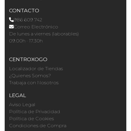
CONTACTO
986 609 742
Correo Electrónico
De lunes a viernes (laborables)
09.00h · 17.30h
CENTROXOGO
Localizador de Tiendas
¿Quienes Somos?
Trabaja con Nosotros
LEGAL
Aviso Legal
Política de Privacidad
Política de Cookies
Condiciones de Compra