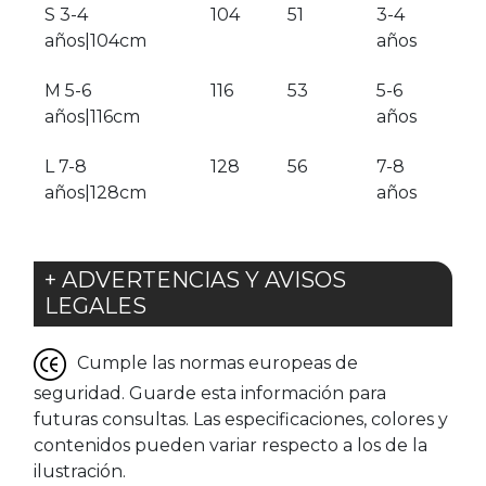
S 3-4
104
51
3-4
años|104cm
años
M 5-6
116
53
5-6
años|116cm
años
L 7-8
128
56
7-8
años|128cm
años
+ ADVERTENCIAS Y AVISOS
LEGALES
Cumple las normas europeas de
seguridad. Guarde esta información para
futuras consultas. Las especificaciones, colores y
contenidos pueden variar respecto a los de la
ilustración.