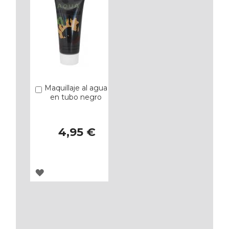
Maquillaje al agua
Añadir
en tubo negro
4,95 €
AGREGAR
A
LOS
FAVORITOS