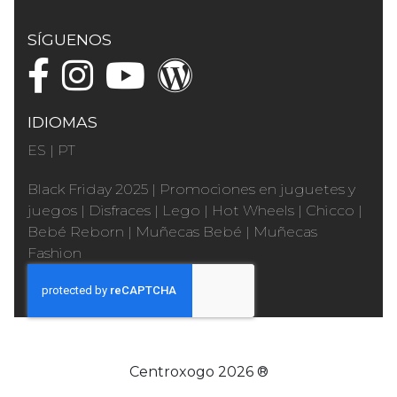
SÍGUENOS
IDIOMAS
ES
|
PT
Black Friday 2025
|
Promociones en juguetes y
juegos
|
Disfraces
|
Lego
|
Hot Wheels
|
Chicco
|
Bebé Reborn
|
Muñecas Bebé
|
Muñecas
Fashion
Centroxogo 2026 ®