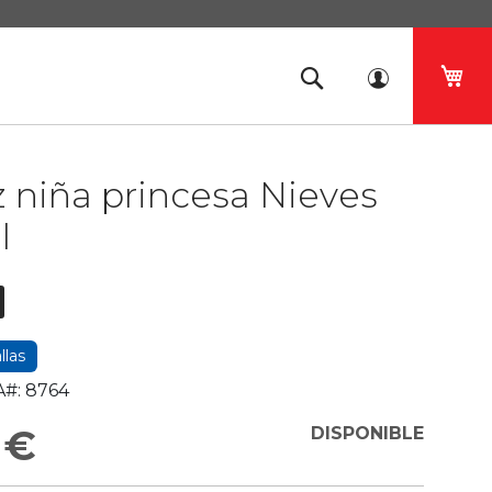
Mi 
z niña princesa Nieves
l
llas
#:
8764
 €
DISPONIBLE