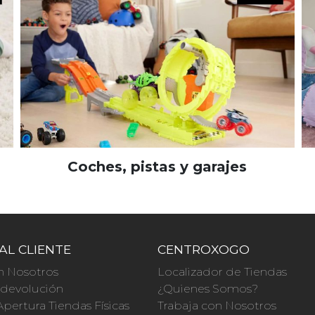
Coches, pistas y garajes
AL CLIENTE
CENTROXOGO
n Nosotros
Localizador de Tiendas
a devolución
¿Quienes Somos?
Apertura Tiendas Físicas
Trabaja con Nosotros