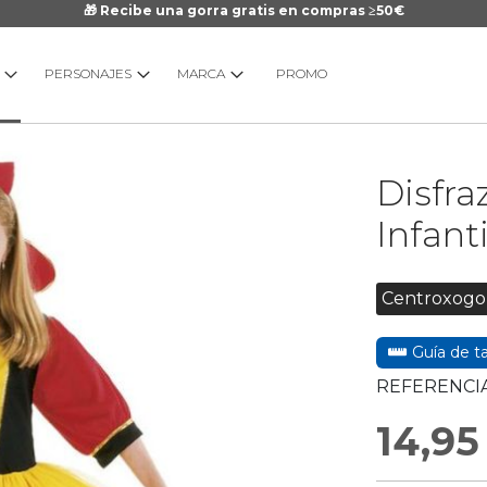
🎁 Recibe una gorra gratis en compras ≥50€
PERSONAJES
MARCA
PROMO
Saltar
Disfra
al
comienzo
Infanti
de
la
galería
Centroxogo
de
imágenes
Guía de ta
REFERENCIA
14,95