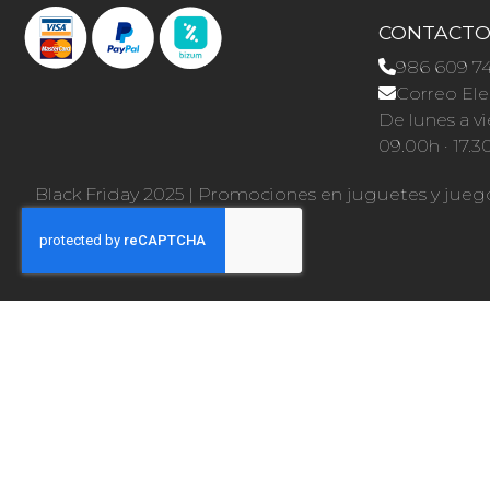
CONTACT
986 609 7
Correo Ele
De lunes a vi
09.00h · 17.3
Black Friday 2025
|
Promociones en juguetes y jueg