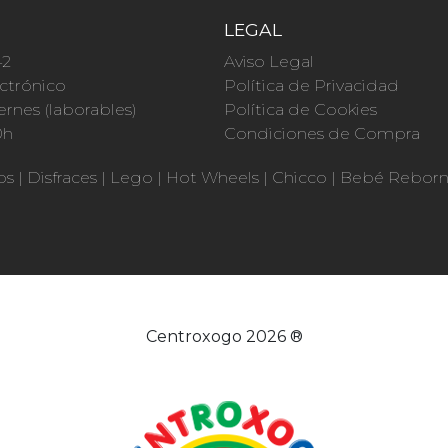
O
LEGAL
42
Aviso Legal
ctrónico
Política de Privacidad
ernes (laborables)
Política de Cookies
0h
Condiciones de Compra
os
|
Disfraces
|
Lego
|
Hot Wheels
|
Chicco
|
Bebé Rebor
Centroxogo 2026 ®