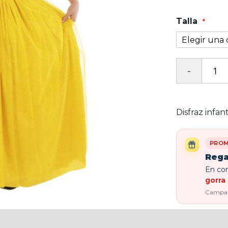
Talla
Disfraz infan
PROM
Rega
En com
gorra 
Campaña