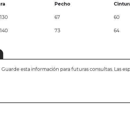
ura
Pecho
Cintur
-130
67
60
-140
73
64
S
uarde esta información para futuras consultas. Las esp