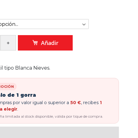
Añadir
til tipo Blanca Nieves.
OCIÓN
lo de 1 gorra
pras por valor igual o superior a
50 €
, recibes
1
a elegir
.
 limitada al stock disponible, válida por tique de compra.