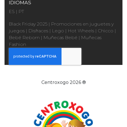
IDIOMAS
ES
|
PT
Black Friday 2025
|
Promociones en juguetes y
juegos
|
Disfraces
|
Lego
|
Hot Wheels
|
Chicco
|
Bebé Reborn
|
Muñecas Bebé
|
Muñecas
Fashion
Centroxogo 2026 ®