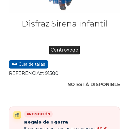
Disfraz Sirena infantil
Centroxogo
Guía de tallas
REFERENCIA#:
91580
NO ESTÁ DISPONIBLE
PROMOCIÓN
Regalo de 1 gorra
En compras por valor igual o superior a
50 €
,