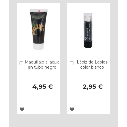
LOS
LOS
FAVORITOS
FAVORITOS
Maquillaje al agua
Lápiz de Labios
Añadir
Añadir
en tubo negro
color blanco
4,95 €
2,95 €
AGREGAR
AGREGAR
A
A