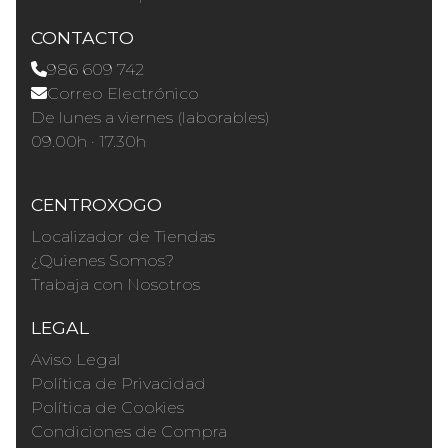
CONTACTO
986 609 742
Correo Electrónico
De lunes a viernes (laborables)
09.00h · 17.30h
CENTROXOGO
Localizador de Tiendas
¿Quienes Somos?
Trabaja con Nosotros
LEGAL
Aviso Legal
Política de Privacidad
Política de Cookies
Condiciones de Compra