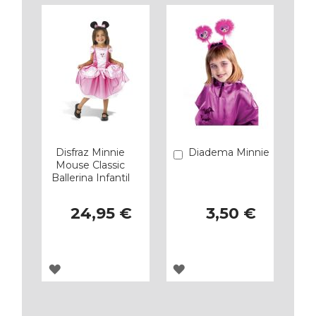
Disfraz Minnie
Diadema Minnie
Añadir
Mouse Classic
Ballerina Infantil
24,95 €
3,50 €
AGREGAR
AGREGAR
A
A