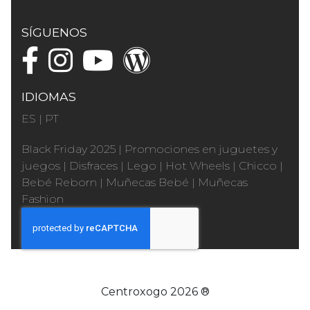
SÍGUENOS
IDIOMAS
ES
|
PT
Black Friday 2025
|
Promociones en juguetes y
juegos
|
Disfraces
|
Lego
|
Hot Wheels
|
Chicco
|
Bebé Reborn
|
Muñecas Bebé
|
Muñecas
Fashion
Centroxogo 2026 ®