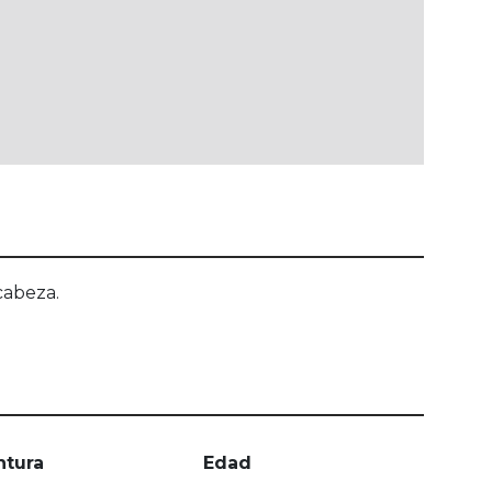
cabeza.
ntura
Edad