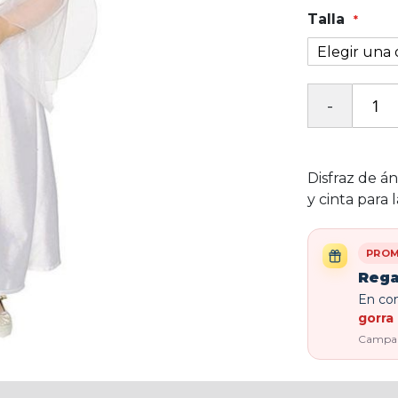
Talla
Disfraz de án
y cinta para 
PROM
Rega
En com
gorra 
Campaña