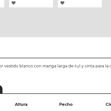
AGREGAR
AGREGAR
A
A
LOS
LOS
FAVORITOS
FAVORITOS
or vestido blanco con manga larga de tul y cinta para la 
Altura
Pecho
Ci