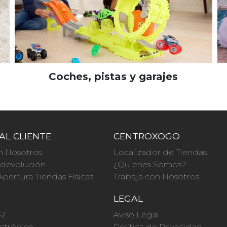
Coches, pistas y garajes
AL CLIENTE
CENTROXOGO
n Nosotros
Localizador de Tiendas
a devolución
¿Quienes Somos?
Apertura Tiendas Físicas
Trabaja con Nosotros
O
LEGAL
42
Aviso Legal
ctrónico
Política de Privacidad