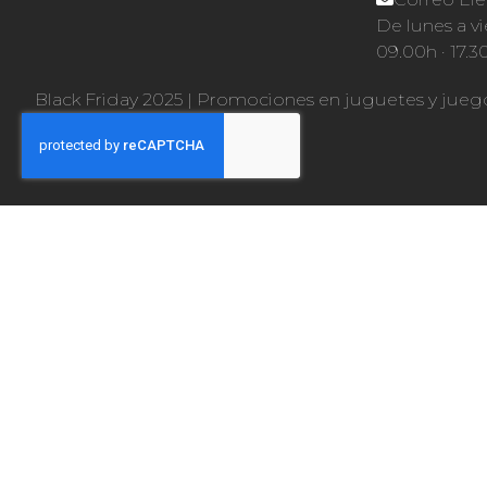
De lunes a vi
09.00h · 17.3
Black Friday 2025
|
Promociones en juguetes y jueg