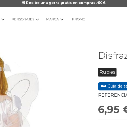
🎁 Recibe una gorra gratis en compras ≥50€
PERSONAJES
MARCA
PROMO
Saltar
Disfra
al
comienzo
de
Rubies
la
galería
Guía de ta
de
imágenes
REFERENCIA
6,95 