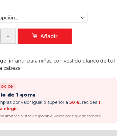
Añadir
gel infantil para niñas, con vestido blanco de tul
la cabeza.
OCIÓN
lo de 1 gorra
pras por valor igual o superior a
50 €
, recibes
1
a elegir
.
 limitada al stock disponible, válida por tique de compra.