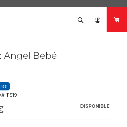
Mi 
z Angel Bebé
llas
#:
11519
€
DISPONIBLE