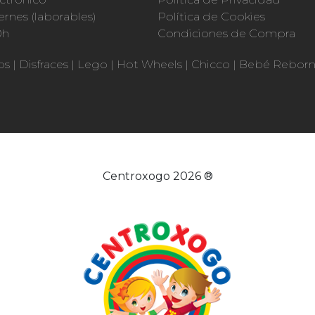
ernes (laborables)
Política de Cookies
0h
Condiciones de Compra
os
|
Disfraces
|
Lego
|
Hot Wheels
|
Chicco
|
Bebé Rebor
Centroxogo 2026 ®