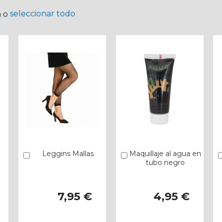
seleccionar todo
a o
o
Leggins Mallas
Maquillaje al agua en
Añadir
Añadir
tubo negro
7,95 €
4,95 €