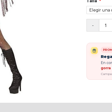
Talla
PROM
Rega
En com
gorra 
Campaña