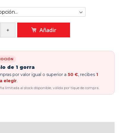
Añadir
OCIÓN
lo de 1 gorra
pras por valor igual o superior a
50 €
, recibes
1
a elegir
.
 limitada al stock disponible, válida por tique de compra.