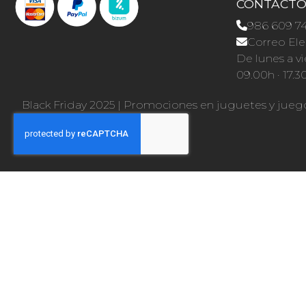
CONTACT
986 609 7
Correo Ele
De lunes a vi
09.00h · 17.3
Black Friday 2025
|
Promociones en juguetes y jueg