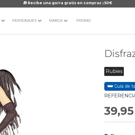
🎁 Recibe una gorra gratis en compras ≥50€
PERSONAJES
MARCA
PROMO
Saltar
Disfra
al
comienzo
de
Rubies
la
galería
Guía de ta
de
imágenes
REFERENCIA
39,95