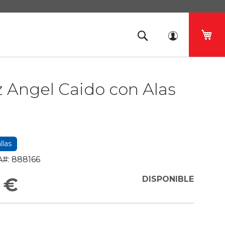
Mi 
z Angel Caido con Alas
llas
#:
888166
 €
DISPONIBLE