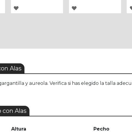
AGREGAR
AGREGAR
A
A
LOS
LOS
FAVORITOS
FAVORITOS
on Alas
 gargantilla y aureola. Verifica si has elegido la talla ad
 con Alas
Altura
Pecho