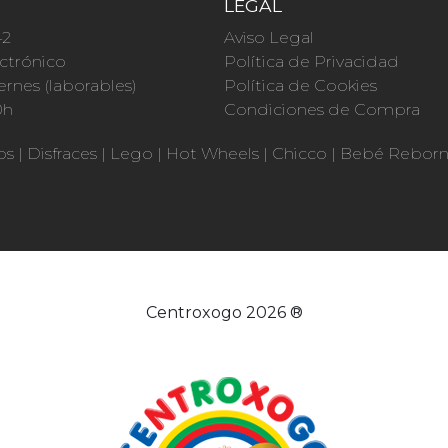
O
LEGAL
42
Aviso Legal
ctrónico
Política de Privacidad
ernes (laborables)
Política de Cookies
0h
Condiciones de Compra
os
|
Disfraces
|
Lego
|
Hot Wheels
|
Chicco
|
Bebé Rebor
Centroxogo 2026 ®