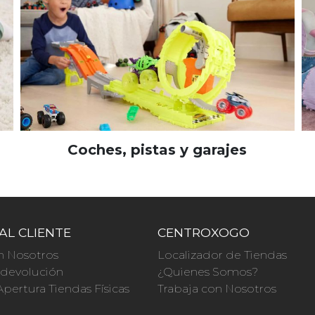
Coches, pistas y garajes
AL CLIENTE
CENTROXOGO
n Nosotros
Localizador de Tiendas
a devolución
¿Quienes Somos?
Apertura Tiendas Físicas
Trabaja con Nosotros