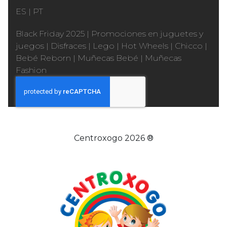
ES
|
PT
Black Friday 2025
|
Promociones en juguetes y
juegos
|
Disfraces
|
Lego
|
Hot Wheels
|
Chicco
|
Bebé Reborn
|
Muñecas Bebé
|
Muñecas
Fashion
Centroxogo 2026 ®