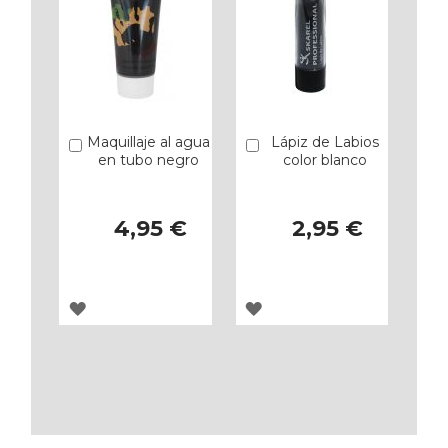
Maquillaje al agua
Lápiz de Labios
Añadir
Añadir
en tubo negro
color blanco
4,95 €
2,95 €
AGREGAR
AGREGAR
A
A
LOS
LOS
FAVORITOS
FAVORITOS