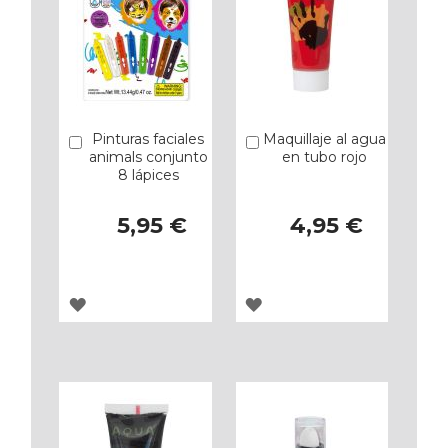
Pinturas faciales
Maquillaje al agua
Añadir
Añadir
animals conjunto
en tubo rojo
8 lápices
5,95 €
4,95 €
AGREGAR
AGREGAR
A
A
LOS
LOS
FAVORITOS
FAVORITOS