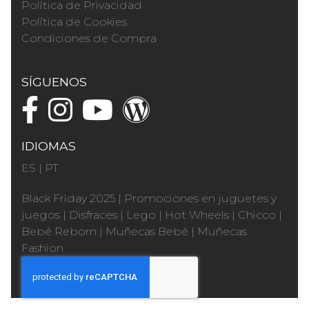
Política de Privacidad
Política de Cookies
Condiciones de Compra
SÍGUENOS
IDIOMAS
ES
|
PT
Black Friday 2025
|
Promociones en juguetes y
juegos
|
Disfraces
|
Lego
|
Hot Wheels
|
Chicco
|
Bebé Reborn
|
Muñecas Bebé
|
Muñecas
Fashion