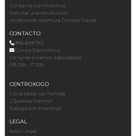
Contacta con Nosotros
Solicitar una devolución
Horários de Apertura Tiendas Físicas
CONTACTO
986 609 742
Correo Electrónico
De lunes a viernes (laborables)
09.00h · 17.30h
CENTROXOGO
Localizador de Tiendas
¿Quienes Somos?
Trabaja con Nosotros
LEGAL
Aviso Legal