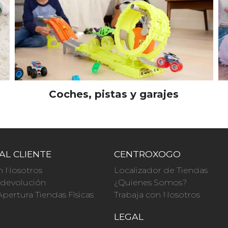
Coches, pistas y garajes
AL CLIENTE
CENTROXOGO
n Nosotros
Localizador de Tiendas
a devolución
¿Quienes Somos?
Apertura Tiendas Físicas
Trabaja con Nosotros
O
LEGAL