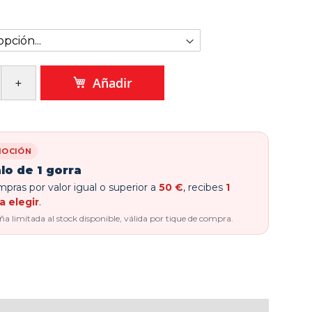
Añadir
OCIÓN
lo de 1 gorra
pras por valor igual o superior a
50 €
, recibes
1
a elegir
.
 limitada al stock disponible, válida por tique de compra.