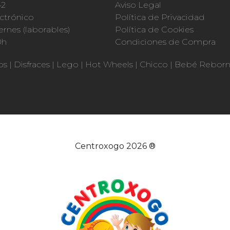
42
Aviso Legal
ctrónico
Política de Privacidad
ernes (laborables)
Política de Cookies
0h
Condiciones de Compra
os
|
Disfraces
|
Lego
|
Hot Wheels
|
Chicco
|
Bebé Rebor
Centroxogo 2026 ®