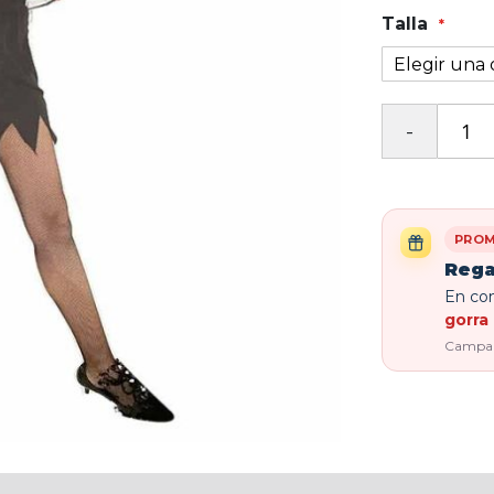
Talla
PROM
Rega
En com
gorra 
Campaña