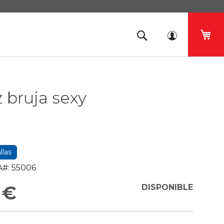
Mi 
z bruja sexy
llas
#:
55006
 €
DISPONIBLE