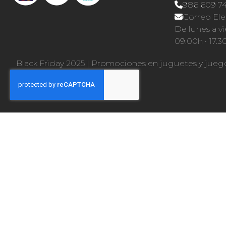
986 609 7
Correo Ele
De lunes a vi
09.00h · 17.3
Black Friday 2025
|
Promociones en juguetes y jueg