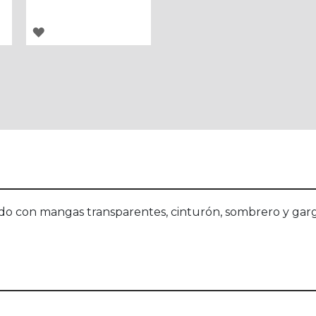
AGREGAR
A
LOS
FAVORITOS
ido con mangas transparentes, cinturón, sombrero y garga