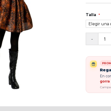
Talla
PROM
Rega
En com
gorra 
Campaña