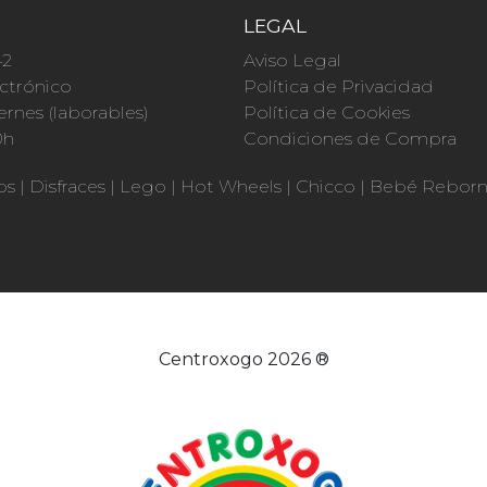
O
LEGAL
42
Aviso Legal
ctrónico
Política de Privacidad
ernes (laborables)
Política de Cookies
0h
Condiciones de Compra
os
|
Disfraces
|
Lego
|
Hot Wheels
|
Chicco
|
Bebé Rebor
Centroxogo 2026 ®