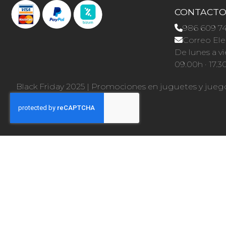
CONTACT
986 609 7
Correo Ele
De lunes a vi
09.00h · 17.3
Black Friday 2025
|
Promociones en juguetes y jueg