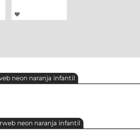
AGREGAR
A
LOS
FAVORITOS
b neon naranja infantil
rweb neon naranja infantil