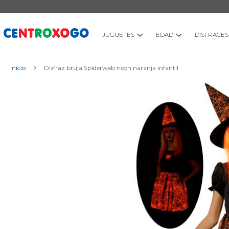
Ir
al
contenido
JUGUETES
EDAD
DISFRACES
Inicio
Disfraz bruja Spiderweb neon naranja infantil
Saltar
al
final
de
la
galería
de
imágenes