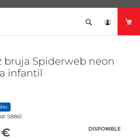
Mi 
z bruja Spiderweb neon
a infantil
llas
#:
S8861
 €
DISPONIBLE