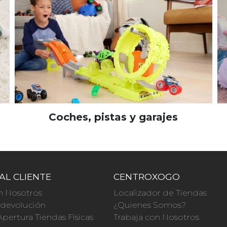
Coches, pistas y garajes
AL CLIENTE
CENTROXOGO
n Nosotros
Localizador de Tiendas
a devolución
¿Quienes Somos?
Apertura Tiendas Físicas
Trabaja con Nosotros