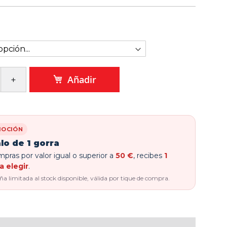
Añadir
OCIÓN
lo de 1 gorra
pras por valor igual o superior a
50 €
, recibes
1
a elegir
.
 limitada al stock disponible, válida por tique de compra.