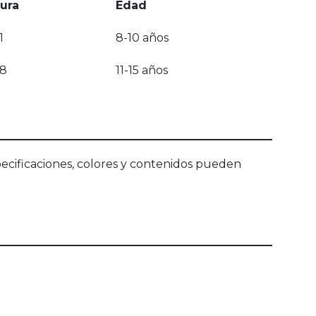
tura
Edad
1
8-10 años
68
11-15 años
ecificaciones, colores y contenidos pueden