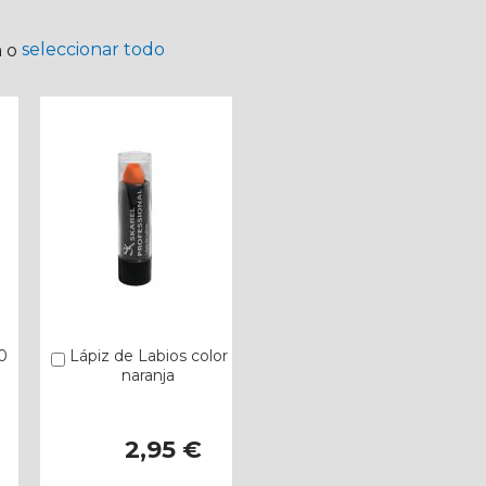
seleccionar todo
a o
0
Lápiz de Labios color
Añadir
naranja
2,95 €