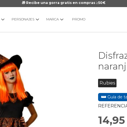
🎁 Recibe una gorra gratis en compras ≥50€
PERSONAJES
MARCA
PROMO
Saltar
Disfra
al
comienzo
naranj
de
la
galería
Rubies
de
imágenes
Guía de ta
REFERENCIA
14,95