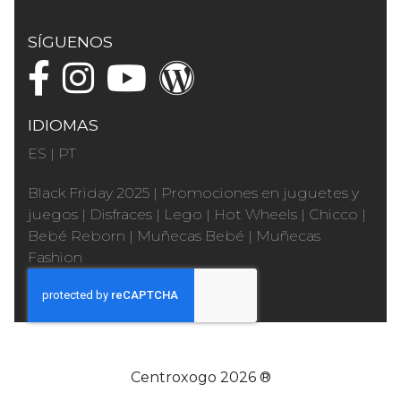
SÍGUENOS
IDIOMAS
ES
|
PT
Black Friday 2025
|
Promociones en juguetes y
juegos
|
Disfraces
|
Lego
|
Hot Wheels
|
Chicco
|
Bebé Reborn
|
Muñecas Bebé
|
Muñecas
Fashion
Centroxogo 2026 ®