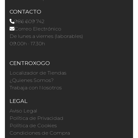
CONTACTO
986 609 742
Correo Electrónico
De lunes a viernes (laborables)
09.00h · 17.30h
CENTROXOGO
Localizador de Tiendas
¿Quienes Somos?
Trabaja con Nosotros
LEGAL
Aviso Legal
Política de Privacidad
Política de Cookies
Condiciones de Compra