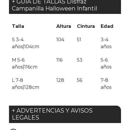
+ GUÍA DE TALLAS Disfraz
Campanilla Halloween Infantil
Talla
Altura
Cintura
Edad
S 3-4
104
51
3-4
años|104cm
años
M 5-6
116
53
5-6
años|116cm
años
L 7-8
128
56
7-8
años|128cm
años
+ ADVERTENCIAS Y AVISOS
LEGALES