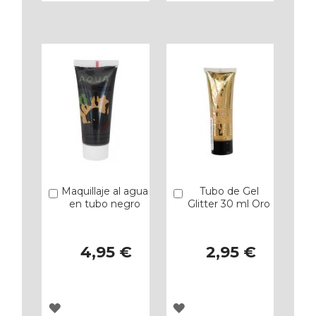
A
A
LOS
LOS
FAVORITOS
FAVORITOS
Maquillaje al agua
Tubo de Gel
Añadir
Añadir
en tubo negro
Glitter 30 ml Oro
4,95 €
2,95 €
AGREGAR
AGREGAR