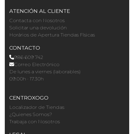
ATENCIÓN AL CLIENTE
Contacta con Nosotros
Solicitar una devolución
Horários de Apertura Tiendas Físicas
CONTACTO
986 609 742
Correo Electrónico
De lunes a viernes (laborables)
09.00h · 17.30h
CENTROXOGO
Localizador de Tiendas
¿Quienes Somos?
Trabaja con Nosotros