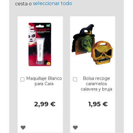
seleccionar todo
cesta o
Maquillaje Blanco
Bolsa recoge
Añadir
Añadir
para Cara
caramelos
calavera y bruja
2,99 €
1,95 €
AGREGAR
AGREGAR