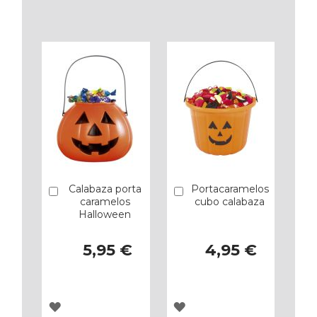
A
A
LOS
LOS
FAVORITOS
FAVORITOS
Calabaza porta
Portacaramelos
Añadir
Añadir
caramelos
cubo calabaza
Halloween
5,95 €
4,95 €
AGREGAR
AGREGAR