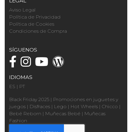
LEGAL
Aviso Legal
Política de Privacidad
Política de Cookies
Condiciones de Compra
SÍGUENOS
IDIOMAS
ES
|
PT
Black Friday 2025
|
Promociones en juguetes y
juegos
|
Disfraces
|
Lego
|
Hot Wheels
|
Chicco
|
Bebé Reborn
|
Muñecas Bebé
|
Muñecas
Fashion