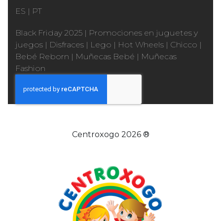
ES
|
PT
Black Friday 2025
|
Promociones en juguetes y
juegos
|
Disfraces
|
Lego
|
Hot Wheels
|
Chicco
|
Bebé Reborn
|
Muñecas Bebé
|
Muñecas
Fashion
Centroxogo 2026 ®