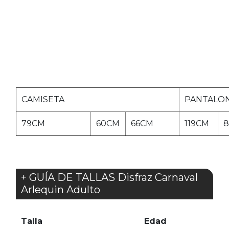
CAMISETA
PANTALO
79CM
60CM
66CM
119CM
+ GUÍA DE TALLAS Disfraz Carnaval
Arlequin Adulto
Talla
Edad