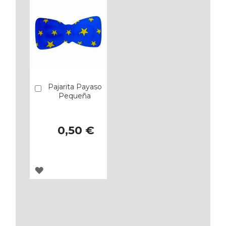
Pajarita Payaso
Añadir
Pequeña
0,50 €
AGREGAR
A
LOS
FAVORITOS