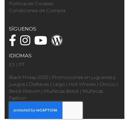
Política de Cookies
Condiciones de Compra
SÍGUENOS
IDIOMAS
ES
|
PT
Black Friday 2025
|
Promociones en juguetes y
juegos
|
Disfraces
|
Lego
|
Hot Wheels
|
Chicco
|
Bebé Reborn
|
Muñecas Bebé
|
Muñecas
Fashion