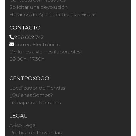
Solicitar una devolución
Horários de Apertura Tiendas Físicas
CONTACTO
986 609 742
Correo Electrónico
De lunes a viernes (laborables)
09.00h · 17.30h
CENTROXOGO
Localizador de Tiendas
¿Quienes Somos?
Trabaja con Nosotros
LEGAL
Aviso Legal
Política de Privacidad