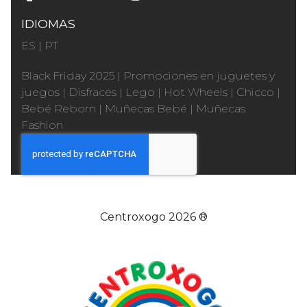
IDIOMAS
ES
|
PT
Black Friday 2025
|
Promociones en juguetes y
juegos
|
Disfraces
|
Lego
|
Hot Wheels
|
Chicco
|
Bebé Reborn
|
Muñecas Bebé
|
Muñecas
Fashion
Centroxogo 2026 ®