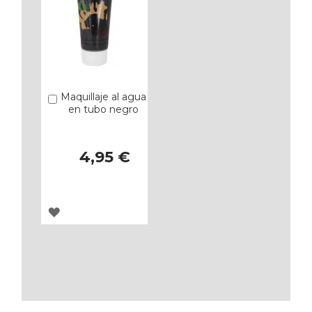
Maquillaje al agua
Añadir
en tubo negro
4,95 €
AGREGAR
A
LOS
FAVORITOS