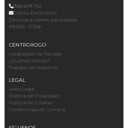
986 609 742
Correo Electrónico
De lunes a viernes (laborables)
09.00h · 17.30h
CENTROXOGO
Localizador de Tiendas
¿Quienes Somos?
Trabaja con Nosotros
LEGAL
Aviso Legal
Política de Privacidad
Política de Cookies
Condiciones de Compra
SÍGUENOS