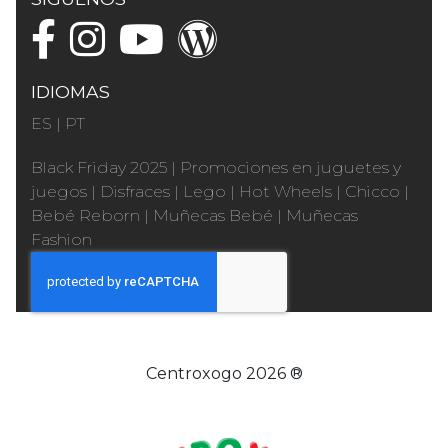
IDIOMAS
ES
|
PT
Black Friday 2025
|
Promociones en juguetes y
juegos
|
Disfraces
|
Lego
|
Hot Wheels
|
Chicco
|
Bebé Reborn
|
Muñecas Bebé
|
Muñecas
Fashion
Centroxogo 2026 ®