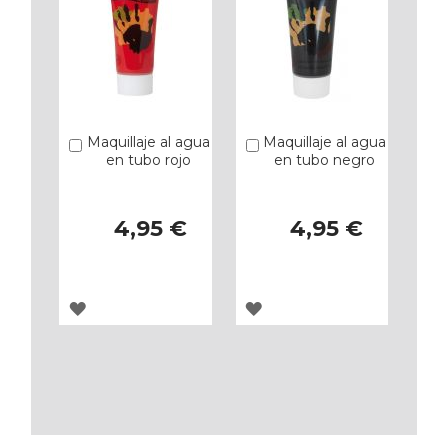
Maquillaje al agua
Maquillaje al agua
Añadir
Añadir
en tubo rojo
en tubo negro
4,95 €
4,95 €
AGREGAR
AGREGAR
A
A
LOS
LOS
FAVORITOS
FAVORITOS