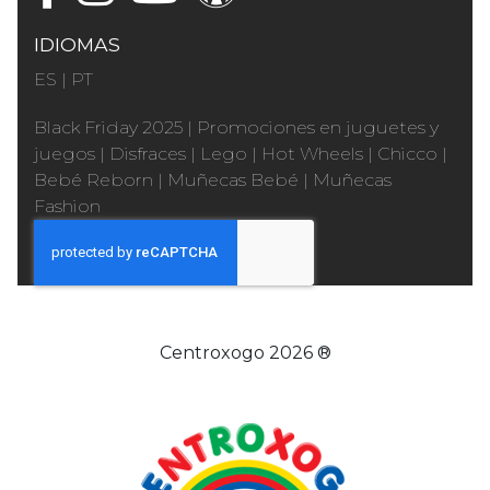
IDIOMAS
ES
|
PT
Black Friday 2025
|
Promociones en juguetes y
juegos
|
Disfraces
|
Lego
|
Hot Wheels
|
Chicco
|
Bebé Reborn
|
Muñecas Bebé
|
Muñecas
Fashion
Centroxogo 2026 ®