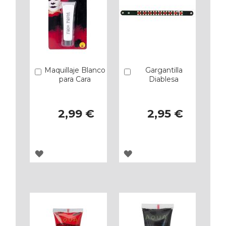
Maquillaje Blanco
Gargantilla
Añadir
Añadir
para Cara
Diablesa
2,99 €
2,95 €
AGREGAR
AGREGAR
A
A
LOS
LOS
FAVORITOS
FAVORITOS