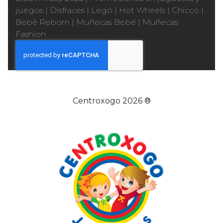
juegos
|
Disfraces
|
Lego
|
Hot Wheels
|
Chicco
|
Bebé Reborn
|
Muñecas Bebé
|
Muñecas
Fashion
Centroxogo 2026 ®