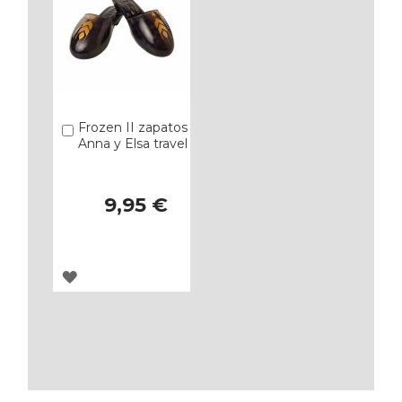
Frozen II zapatos
Añadir
Anna y Elsa travel
9,95 €
AGREGAR
A
LOS
FAVORITOS