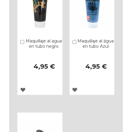
Maquillaje al agua
Maquillaje al água
Añadir
Añadir
en tubo negro
en tubo Azul
4,95 €
4,95 €
AGREGAR
AGREGAR
A
A
LOS
LOS
FAVORITOS
FAVORITOS