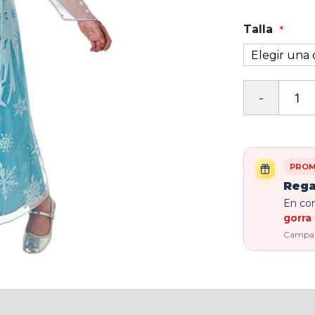
Talla
PROM
Rega
En com
gorra 
Campaña