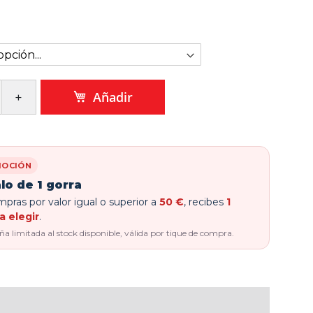
Añadir
OCIÓN
lo de 1 gorra
pras por valor igual o superior a
50 €
, recibes
1
a elegir
.
 limitada al stock disponible, válida por tique de compra.