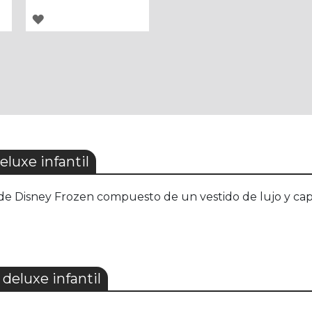
AGREGAR
A
LOS
FAVORITOS
luxe infantil
a de Disney Frozen compuesto de un vestido de lujo y capa.
deluxe infantil