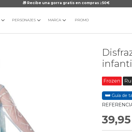
🎁 Recibe una gorra gratis en compras ≥50€
PERSONAJES
MARCA
PROMO
Saltar
Disfra
al
comienzo
infanti
de
la
galería
Frozen
Ru
de
imágenes
Guía de ta
REFERENCIA
39,95