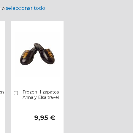
seleccionar todo
a o
en
Frozen II zapatos
Añadir
Anna y Elsa travel
9,95 €