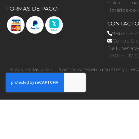
Solicitar un
FORMAS DE PAGO
Horários de 
CONTACT
986 609 7
Correo Ele
De lunes a vi
09.00h · 17.3
Black Friday 2025
|
Promociones en juguetes y jueg