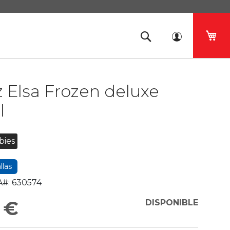
Mi 
z Elsa Frozen deluxe
l
bies
llas
#:
630574
 €
DISPONIBLE