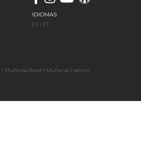
IDIOMAS
ES
|
PT
n
|
Muñecas Bebé
|
Muñecas Fashion