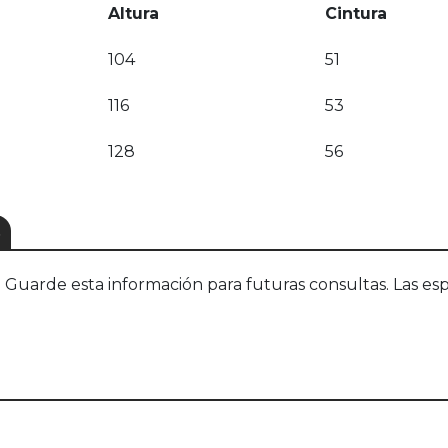
Altura
Cintura
104
51
116
53
128
56
S
uarde esta información para futuras consultas. Las esp