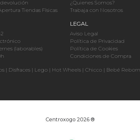
a devolución
¿Quienes Somos?
Apertura Tiendas Físicas
Trabaja con Nosotros
O
LEGAL
42
Aviso Legal
ctrónico
Política de Privacidad
ernes (laborables)
Política de Cookies
0h
Condiciones de Compra
os
|
Disfraces
|
Lego
|
Hot Wheels
|
Chicco
|
Bebé Rebor
Centroxogo 2026 ®