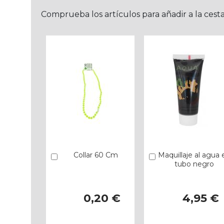
Comprueba los artículos para añadir a la cest
Collar 60 Cm
Maquillaje al agua 
Añadir
Añadir
tubo negro
0,20 €
4,95 €