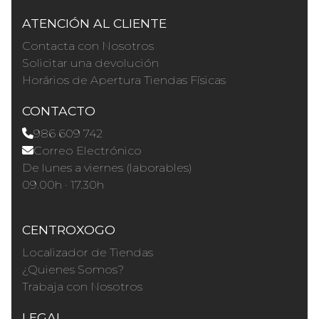
ATENCIÓN AL CLIENTE
Contacta con Nosotros
Solicitar una devolución
Horários de Apertura Tiendas Físicas
CONTACTO
986 609 742
Correo Electrónico
De lunes a viernes (laborables)
09.00h · 17.30h
CENTROXOGO
Localizador de Tiendas
¿Quienes Somos?
Trabaja con Nosotros
LEGAL