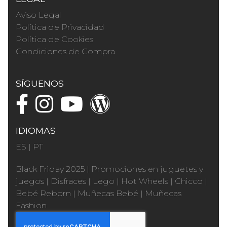
Aviso Legal
Política de Privacidad
Política de Cookies
Condiciones de Compra
SÍGUENOS
IDIOMAS
ES
|
PT
Black Friday 2025
|
Promociones en juguetes y
juegos
|
Disfraces
|
Lego
|
Hot Wheels
|
Chicco
|
Bebé Reborn
|
Muñecas Bebé
|
Muñecas
Fashion