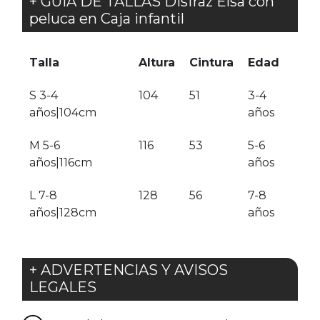
+ GUÍA DE TALLAS Disfraz Elsa con
peluca en Caja infantil
Talla
Altura
Cintura
Edad
S 3-4
104
51
3-4
años|104cm
años
M 5-6
116
53
5-6
años|116cm
años
L 7-8
128
56
7-8
años|128cm
años
+ ADVERTENCIAS Y AVISOS
LEGALES