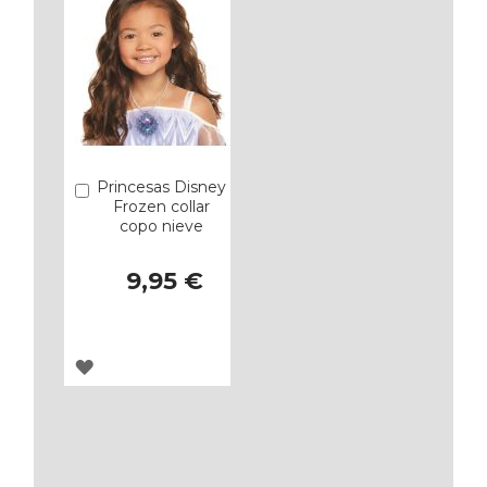
Princesas Disney
Añadir
Frozen collar
copo nieve
9,95 €
AGREGAR
A
LOS
FAVORITOS